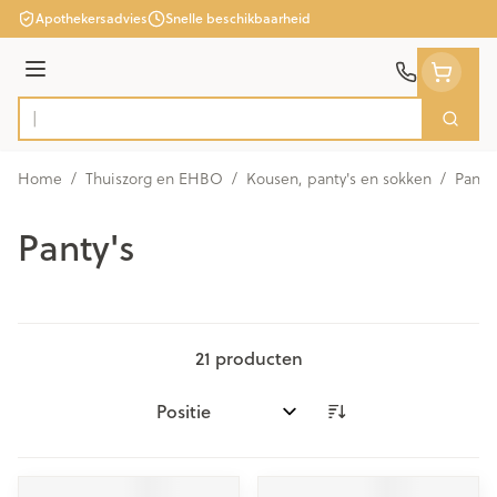
Ga naar de inhoud
Apothekersadvies
Snelle beschikbaarheid
Menu
Zoek
Product, merk, categorie...
Home
/
Thuiszorg en EHBO
/
Kousen, panty's en sokken
/
Panty'
Panty's
21
producten
Sorteer op: