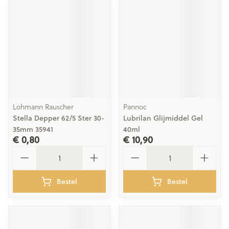
Lohmann Rauscher
Pannoc
Stella Depper 62/5 Ster 30-
Lubrilan Glijmiddel Gel
35mm 35941
40ml
€ 0,80
€ 10,90
Aantal
Aantal
Bestel
Bestel