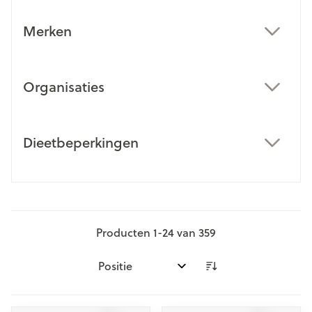
Merken
filter
Organisaties
filter
Dieetbeperkingen
filter
Producten
1
-
24
van
359
Sorteer op: