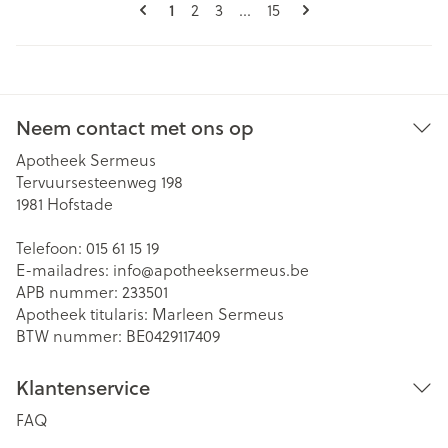
Pagina's
U lees momenteel pagina
1
Pagina
Pagina
Pagina
2
3
...
15
Neem contact met ons op
Apotheek Sermeus
Tervuursesteenweg 198
1981
Hofstade
Telefoon:
015 61 15 19
E-mailadres:
info@
apotheeksermeus.be
APB nummer:
233501
Apotheek titularis:
Marleen Sermeus
BTW nummer:
BE0429117409
Klantenservice
FAQ