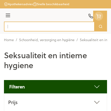
Ga naar de inhoud
Apothekersadvies
Snelle beschikbaarheid
Menu
Zoek
Product, merk, categorie...
Home
/
Schoonheid, verzorging en hygiëne
/
Seksualiteit en int
Seksualiteit en intieme
hygiene
Filteren
Doorgaan naar productlijst
Prijs
filter