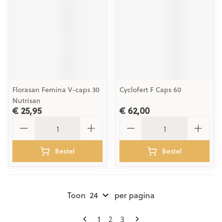
Florasan Femina V-caps 30
Cyclofert F Caps 60
Nutrisan
€ 25,95
€ 62,00
Aantal
Aantal
Bestel
Bestel
Toon
per pagina
Pagina's
U lees momenteel pagina
Pagina
Pagina
1
2
3