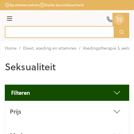
Ga naar de inhoud
Apothekersadvies
Snelle beschikbaarheid
Menu
Zoek
Product, merk, categorie...
Home
/
Dieet, voeding en vitamines
/
Voedingstherapie & welzij
Seksualiteit
Filteren
Doorgaan naar productlijst
Prijs
filter