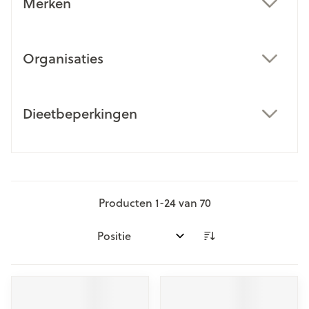
Merken
filter
Organisaties
filter
Dieetbeperkingen
filter
Producten
1
-
24
van
70
Sorteer op: