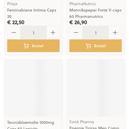
Pileje
PharmaNutrics
Feminabiane Intima Caps
Monnikspeper Forte V-caps
20
60 Pharmanutrics
€ 22,50
€ 26,90
Aantal
Aantal
Bestel
Bestel
Forté Pharma
Teunisbloemolie 1000mg
Energie Tigra+ Men Comp
Caps 60 Lepivits