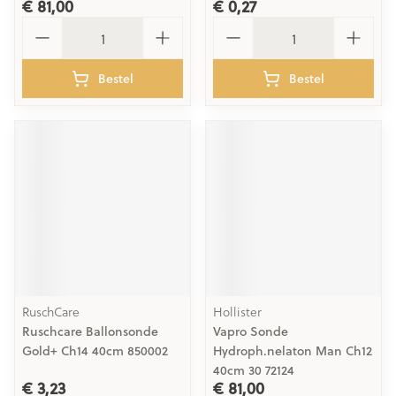
€ 81,00
€ 0,27
Aantal
Aantal
Bestel
Bestel
RuschCare
Hollister
Ruschcare Ballonsonde
Vapro Sonde
Gold+ Ch14 40cm 850002
Hydroph.nelaton Man Ch12
40cm 30 72124
€ 3,23
€ 81,00