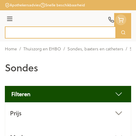
Ga naar de inhoud
Apothekersadvies
Snelle beschikbaarheid
Menu
Zoek
Product, merk, categorie...
Home
/
Thuiszorg en EHBO
/
Sondes, baxters en catheters
/
So
Sondes
Filteren
Doorgaan naar productlijst
Prijs
filter