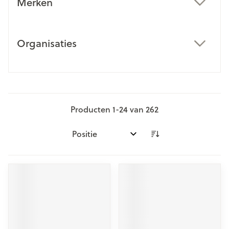
Merken
filter
Organisaties
filter
Producten
1
-
24
van
262
Sorteer op: