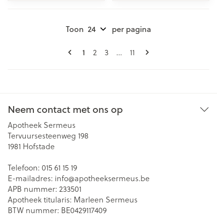
Toon
per pagina
Pagina's
U lees momenteel pagina
Pagina
Pagina
Pagina
1
2
3
...
11
Neem contact met ons op
Apotheek Sermeus
Tervuursesteenweg 198
1981
Hofstade
Telefoon:
015 61 15 19
E-mailadres:
info@
apotheeksermeus.be
APB nummer:
233501
Apotheek titularis:
Marleen Sermeus
BTW nummer:
BE0429117409