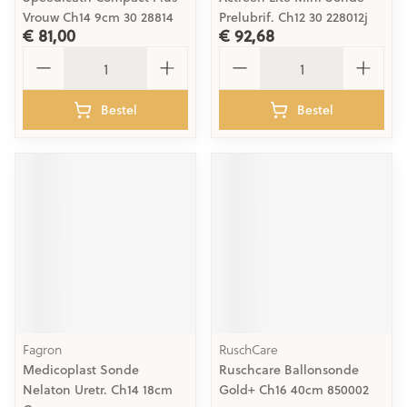
Vrouw Ch14 9cm 30 28814
Prelubrif. Ch12 30 228012j
€ 81,00
€ 92,68
Aantal
Aantal
Bestel
Bestel
Fagron
RuschCare
Medicoplast Sonde
Ruschcare Ballonsonde
Nelaton Uretr. Ch14 18cm
Gold+ Ch16 40cm 850002