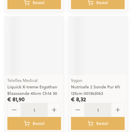
Bestel
Bestel
Teleflex Medical
Vygon
Liquick X-treme Ergothan
Nutrisafe 2 Sonde Pur 6fr
Blaassonde 40cm Ch14 30
125cm 001362062
€ 81,90
€ 8,32
Aantal
Aantal
Bestel
Bestel