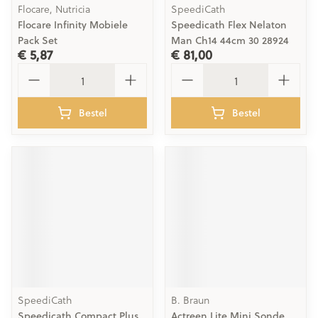
Flocare, Nutricia
SpeediCath
Flocare Infinity Mobiele
Speedicath Flex Nelaton
Pack Set
Man Ch14 44cm 30 28924
€ 5,87
€ 81,00
Aantal
Aantal
Bestel
Bestel
SpeediCath
B. Braun
Speedicath Compact Plus
Actreen Lite Mini Sonde