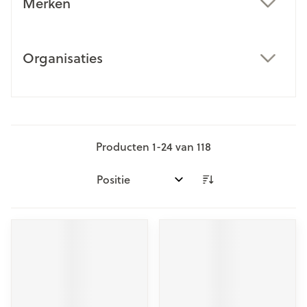
Merken
filter
Organisaties
filter
Producten
1
-
24
van
118
Sorteer op: