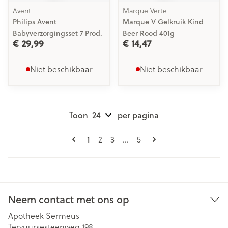
Avent
Marque Verte
Philips Avent
Marque V Gelkruik Kind
Babyverzorgingsset 7 Prod.
Beer Rood 401g
€ 29,99
€ 14,47
Niet beschikbaar
Niet beschikbaar
Toon
per pagina
Pagina's
U lees momenteel pagina
1
Pagina
Pagina
Pagina
2
3
...
5
Neem contact met ons op
Apotheek Sermeus
Tervuursesteenweg 198