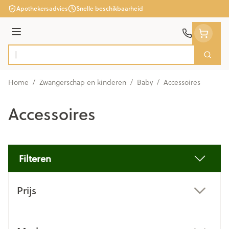
Ga naar de inhoud
Apothekersadvies
Snelle beschikbaarheid
Menu
Zoek
Product, merk, categorie...
Home
/
Zwangerschap en kinderen
/
Baby
/
Accessoires
Accessoires
Filteren
Doorgaan naar productlijst
Prijs
filter