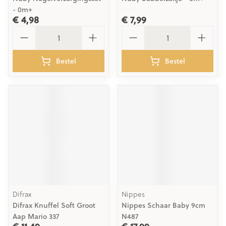
- 0m+
€ 4,98
€ 7,99
Aantal
Aantal
Bestel
Bestel
Difrax
Nippes
Difrax Knuffel Soft Groot
Nippes Schaar Baby 9cm
Aap Mario 337
N487