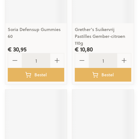
Soria Defensup Gummies
Grether's Suikervrij
60
Pastilles Gember-citroen
110g
€ 30,95
€ 10,80
Aantal
Aantal
Bestel
Bestel