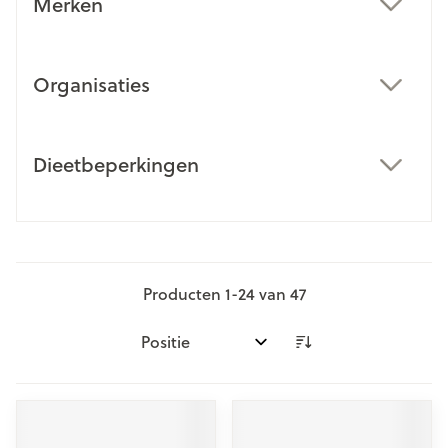
Merken
filter
Organisaties
filter
Dieetbeperkingen
filter
Producten
1
-
24
van
47
Sorteer op: