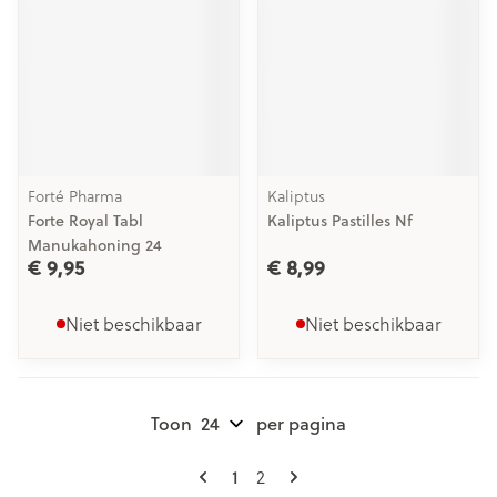
Forté Pharma
Kaliptus
Forte Royal Tabl
Kaliptus Pastilles Nf
Manukahoning 24
€ 9,95
€ 8,99
Niet beschikbaar
Niet beschikbaar
Toon
per pagina
Pagina's
U lees momenteel pagina
Pagina
1
2