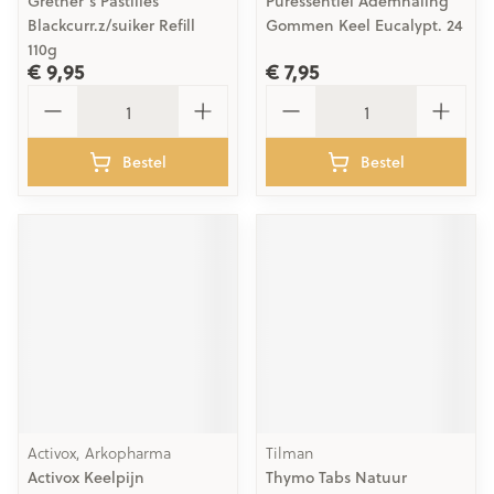
Grether's Pastilles
Puressentiel Ademhaling
Blackcurr.z/suiker Refill
Gommen Keel Eucalypt. 24
110g
€ 9,95
€ 7,95
Aantal
Aantal
Bestel
Bestel
Activox, Arkopharma
Tilman
Activox Keelpijn
Thymo Tabs Natuur