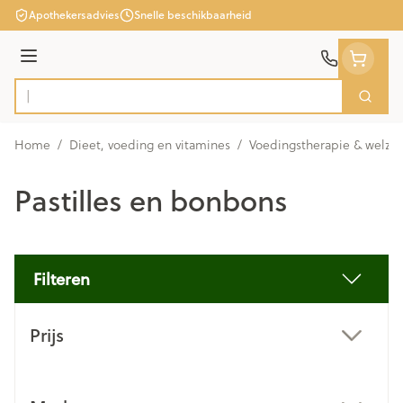
Ga naar de inhoud
Apothekersadvies
Snelle beschikbaarheid
Menu
Zoek
Product, merk, categorie...
Home
/
Dieet, voeding en vitamines
/
Voedingstherapie & welzij
Pastilles en bonbons
Filteren
Doorgaan naar productlijst
Prijs
filter