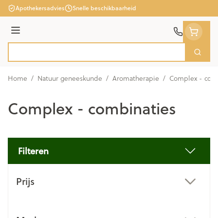
Ga naar de inhoud
Apothekersadvies
Snelle beschikbaarheid
Menu
Zoek
Product, merk, categorie...
Home
/
Natuur geneeskunde
/
Aromatherapie
/
Complex - comb
Complex - combinaties
Filteren
Doorgaan naar productlijst
Prijs
filter