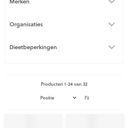
Merken
filter
Organisaties
filter
Dieetbeperkingen
filter
Producten
1
-
24
van
32
Sorteer op: