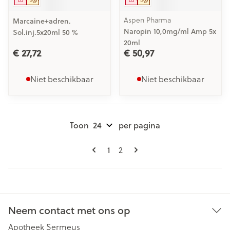
Aspen Pharma
Marcaine+adren.
Naropin 10,0mg/ml Amp 5x
Sol.inj.5x20ml 50 %
20ml
€ 27,72
€ 50,97
Niet beschikbaar
Niet beschikbaar
Toon
per pagina
Pagina's
U lees momenteel pagina
Pagina
1
2
Neem contact met ons op
Apotheek Sermeus