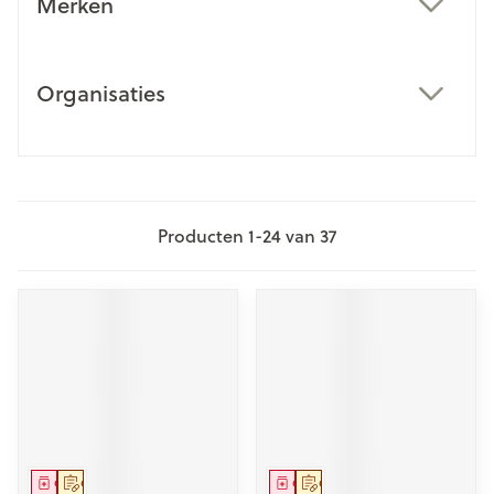
Merken
filter
Organisaties
filter
Producten
1
-
24
van
37
Geneesmiddel
Op voorschrift
Geneesmiddel
Op voorschrift