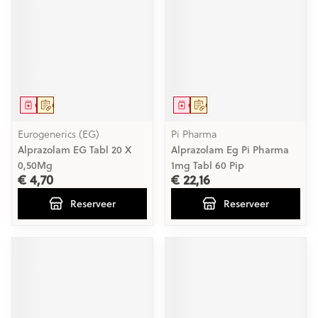
Geneesmiddel
Op voorschrift
Geneesmiddel
Op voorschrift
Eurogenerics (EG)
Pi Pharma
Alprazolam EG Tabl 20 X
Alprazolam Eg Pi Pharma
0,50Mg
1mg Tabl 60 Pip
€ 4,70
€ 22,16
Reserveer
Reserveer