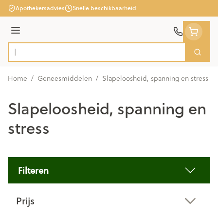
Ga naar de inhoud
Apothekersadvies
Snelle beschikbaarheid
Menu
Zoek
Product, merk, categorie...
Home
/
Geneesmiddelen
/
Slapeloosheid, spanning en stress
Slapeloosheid, spanning en
stress
Filteren
Doorgaan naar productlijst
Prijs
filter