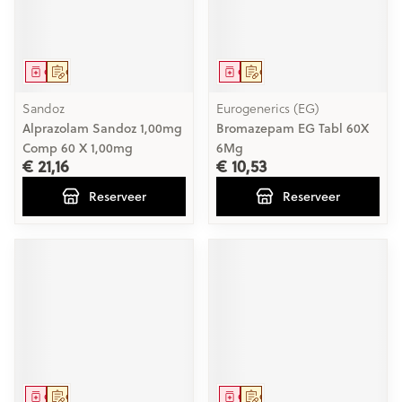
Geneesmiddel
Op voorschrift
Geneesmiddel
Op voorschrift
Sandoz
Eurogenerics (EG)
Alprazolam Sandoz 1,00mg
Bromazepam EG Tabl 60X
Comp 60 X 1,00mg
6Mg
€ 21,16
€ 10,53
Reserveer
Reserveer
Geneesmiddel
Op voorschrift
Geneesmiddel
Op voorschrift