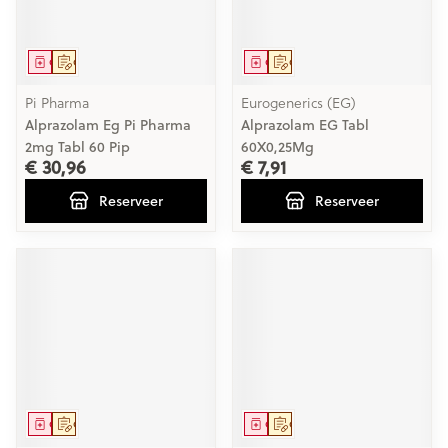
Geneesmiddel
Op voorschrift
Geneesmiddel
Op voorschrift
Pi Pharma
Eurogenerics (EG)
Alprazolam Eg Pi Pharma
Alprazolam EG Tabl
2mg Tabl 60 Pip
60X0,25Mg
€ 30,96
€ 7,91
Reserveer
Reserveer
Geneesmiddel
Op voorschrift
Geneesmiddel
Op voorschrift