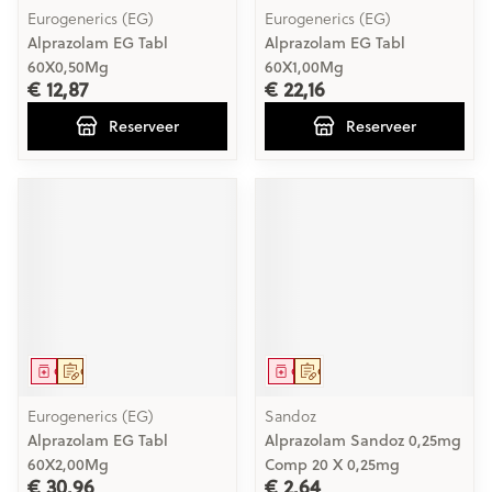
Eurogenerics (EG)
Eurogenerics (EG)
Alprazolam EG Tabl
Alprazolam EG Tabl
60X0,50Mg
60X1,00Mg
€ 12,87
€ 22,16
Reserveer
Reserveer
Geneesmiddel
Op voorschrift
Geneesmiddel
Op voorschrift
Eurogenerics (EG)
Sandoz
Alprazolam EG Tabl
Alprazolam Sandoz 0,25mg
60X2,00Mg
Comp 20 X 0,25mg
€ 30,96
€ 2,64