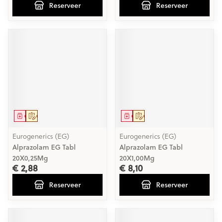
Reserveer
Reserveer
Geneesmiddel
Op voorschrift
Geneesmiddel
Op voorschrift
Eurogenerics (EG)
Eurogenerics (EG)
Alprazolam EG Tabl
Alprazolam EG Tabl
20X0,25Mg
20X1,00Mg
€ 2,88
€ 8,10
Reserveer
Reserveer