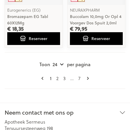
Eurogenerics (EG)
NEURAXPHARM
Bromazepam EG Tabl
Buccolam 10,0mg Or Opl 4
60X12Mg
Voorgev Dos Spuit 2,0ml
€ 18,35
€ 79,95
Reserveer
Reserveer
Toon
per pagina
Pagina's
U lees momenteel pagina
1
Pagina
Pagina
Pagina
2
3
...
7
Neem contact met ons op
Apotheek Sermeus
Tervuursesteenweg 198