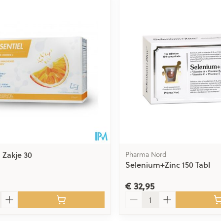
Toon meer
delen
Haar
ging
Supplementen
Insectenwe
Mondmaskers
middelen
issen
 -
id
id
 Zakje 30
Pharma Nord
Selenium+Zinc 150 Tabl
Zelfbruiner
Scheren
€ 32,95
Aantal