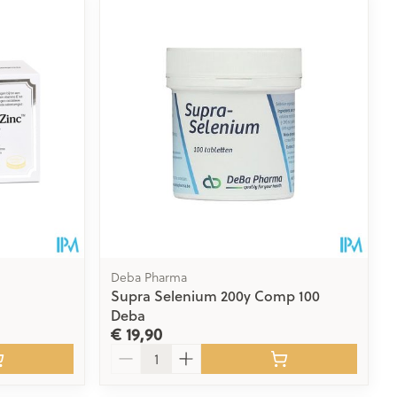
rende
Parfums en
geurproducten
Deba Pharma
Supra Selenium 200y Comp 100
Deba
CBD
€ 19,90
Aantal