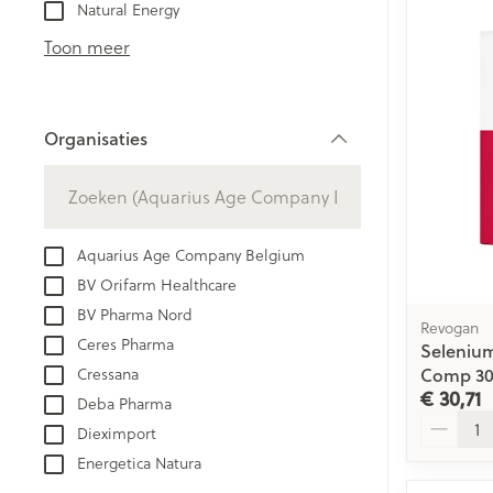
Aerosol toestel
kloven
Natural Energy
Creme, gel en 
Aerosol accesso
Blaren
Toon meer
Zuurstof
Eelt
Eksteroog - lik
Ademhalingsst
Organisaties
Toon meer
filter
Spieren en ge
Specifiek voo
Aquarius Age Company Belgium
Naalden en sp
BV Orifarm Healthcare
Lichaamsverzo
Infecties
BV Pharma Nord
Spuiten
Revogan
Deodorant
Ceres Pharma
Seleniu
Oplossing voor 
Gezichtsverzor
Comp 30
Cressana
Luizen
Naalden
€ 30,71
Deba Pharma
Aantal
Naalden voor i
Dieximport
pennaalden
Diagnostica
Energetica Natura
Toon meer