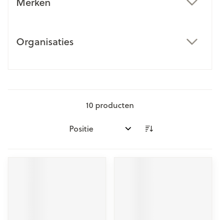
Merken
filter
Organisaties
filter
10
producten
Sorteer op: