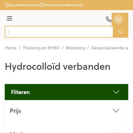
Ga naar de inhoud
Apothekersadvies
Snelle beschikbaarheid
Menu
Zoek
Product, merk, categorie...
Home
/
Thuiszorg en EHBO
/
Wondzorg
/
Gespecialiseerde wo
Hydrocolloïd verbanden
Filteren
Doorgaan naar productlijst
Prijs
filter