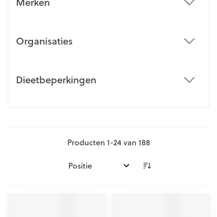
Merken
filter
Organisaties
filter
Dieetbeperkingen
filter
Producten
1
-
24
van
188
Sorteer op: