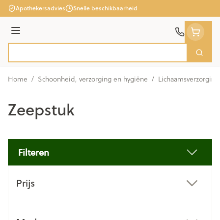
Ga naar de inhoud
Apothekersadvies
Snelle beschikbaarheid
Menu
Zoek
Product, merk, categorie...
Home
/
Schoonheid, verzorging en hygiëne
/
Lichaamsverzorging
Zeepstuk
Filteren
Doorgaan naar productlijst
Prijs
filter