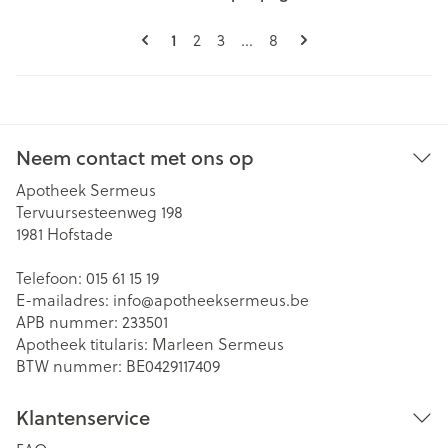
Pagina's
U lees momenteel pagina
Pagina
Pagina
Pagina
1
2
3
...
8
Neem contact met ons op
Apotheek Sermeus
Tervuursesteenweg 198
1981
Hofstade
Telefoon:
015 61 15 19
E-mailadres:
info@
apotheeksermeus.be
APB nummer:
233501
Apotheek titularis:
Marleen Sermeus
BTW nummer:
BE0429117409
Klantenservice