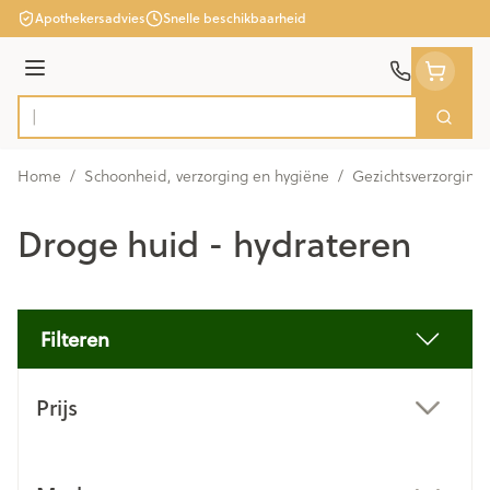
Ga naar de inhoud
Apothekersadvies
Snelle beschikbaarheid
Menu
Zoek
Product, merk, categorie...
Home
/
Schoonheid, verzorging en hygiëne
/
Gezichtsverzorging
Droge huid - hydrateren
Filteren
Doorgaan naar productlijst
Prijs
filter