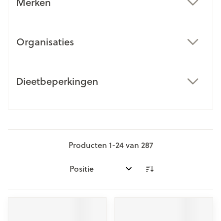
Merken
filter
Organisaties
filter
Dieetbeperkingen
filter
Producten
1
-
24
van
287
Sorteer op: