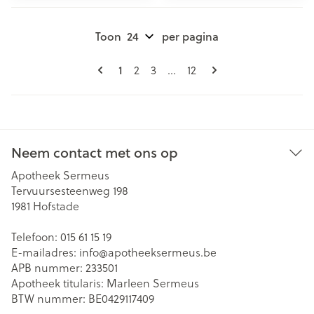
Toon
per pagina
Pagina's
U lees momenteel pagina
Pagina
Pagina
Pagina
1
2
3
...
12
Neem contact met ons op
Apotheek Sermeus
Tervuursesteenweg 198
1981
Hofstade
Telefoon:
015 61 15 19
E-mailadres:
info@
apotheeksermeus.be
APB nummer:
233501
Apotheek titularis:
Marleen Sermeus
BTW nummer:
BE0429117409