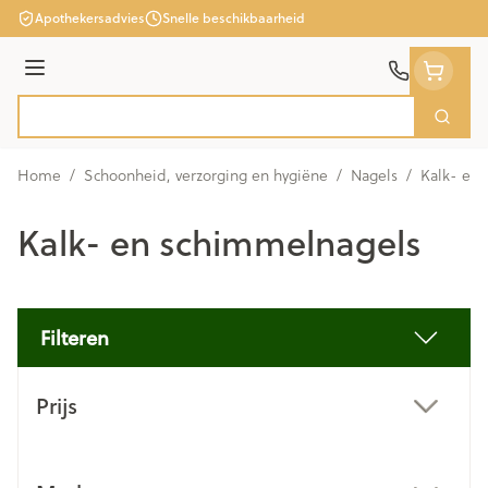
Ga naar de inhoud
Apothekersadvies
Snelle beschikbaarheid
Menu
Zoek
Product, merk, categorie...
Home
/
Schoonheid, verzorging en hygiëne
/
Nagels
/
Kalk- en
Kalk- en schimmelnagels
Filteren
Doorgaan naar productlijst
Prijs
filter