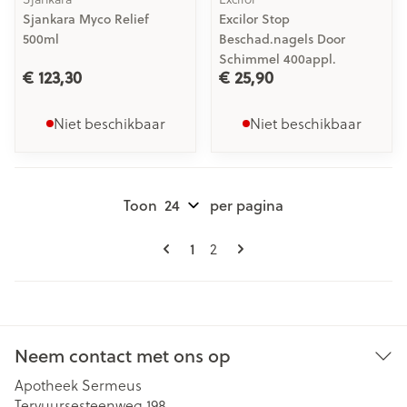
Sjankara Myco Relief
Excilor Stop
500ml
Beschad.nagels Door
Schimmel 400appl.
€ 123,30
€ 25,90
Niet beschikbaar
Niet beschikbaar
Toon
per pagina
Pagina's
U lees momenteel pagina
Pagina
1
2
Neem contact met ons op
Apotheek Sermeus
Tervuursesteenweg 198