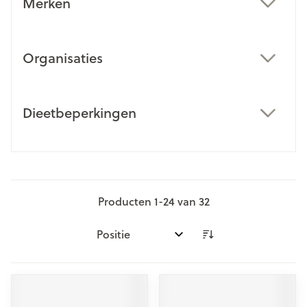
Merken
filter
Organisaties
filter
Dieetbeperkingen
filter
Producten
1
-
24
van
32
Sorteer op: