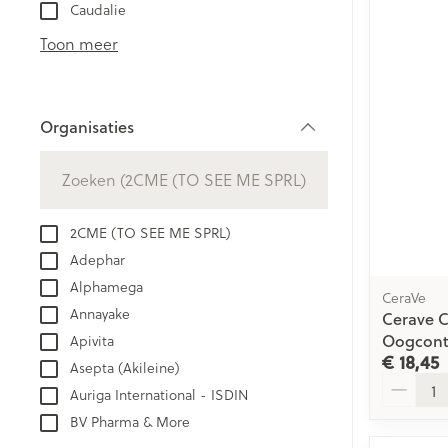
Aerosol toestel
kloven
Caudalie
Creme, gel en 
Aerosol accesso
Blaren
Toon meer
Zuurstof
Eelt
Eksteroog - lik
Ademhalingsst
Organisaties
Toon meer
filter
Spieren en ge
Specifiek voo
2CME (TO SEE ME SPRL)
Naalden en sp
Adephar
Lichaamsverzo
Infecties
Alphamega
Spuiten
CeraVe
Deodorant
Annayake
Cerave 
Oplossing voor 
Gezichtsverzor
Oogcont
Apivita
Luizen
Naalden
€ 18,45
Asepta (Akileine)
Aantal
Naalden voor i
Auriga International - ISDIN
pennaalden
Diagnostica
BV Pharma & More
Toon meer