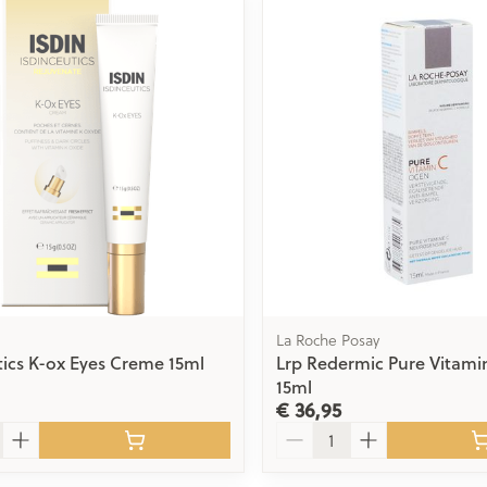
Toon meer
delen
Haar
ging
Supplementen
Insectenwe
Mondmaskers
middelen
issen
 -
id
id
La Roche Posay
tics K-ox Eyes Creme 15ml
Lrp Redermic Pure Vitam
15ml
Zelfbruiner
Scheren
€ 36,95
Aantal