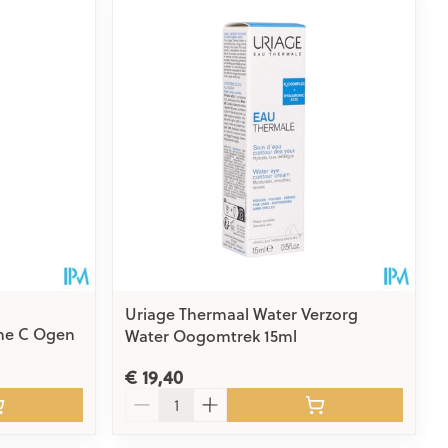
rende
Parfums en
geurproducten
Uriage Thermaal Water Verzorg
ine C Ogen
Water Oogomtrek 15ml
CBD
€ 19,40
Aantal