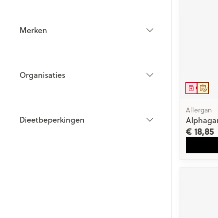
Vitaliteit 50+
Toon submenu voor Vitaliteit 5
Thuiszorg
Plantaardige ol
Nagels en hoe
Merken
Huid
Natuur geneeskunde
Mond
filter
Toon submenu voor Natuur g
Batterijen
Ontsmetten e
Droge mond
Thuiszorg en EHBO
desinfecteren
Toebehoren
Spijsvertering
Toon submenu voor Thuiszorg
Organisaties
Elektrische tan
Schimmels
Steriel materia
filter
Dieren en insecten
Genees
Op 
Interdentaal - f
Koortsblaasjes -
Toon submenu voor Dieren en 
Vacht, huid of
Kunstgebit
Allergan
Jeuk
Geneesmiddelen
Dieetbeperkingen
Alphagan
Toon submenu voor Geneesmi
Toon meer
filter
€ 18,85
Voeten en ben
Aerosoltherapi
Zware benen
zuurstof
Droge voeten, 
Tabletten
Aerosol toestel
kloven
Creme, gel en 
Aerosol accesso
Blaren