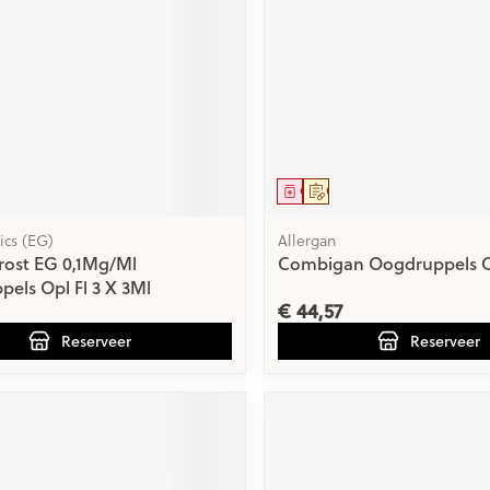
Nagelbijten
Overige diabetes
Zonnebank
Accessoires
producten
Nagelversterkend
Voorbereidi
doorn
Naalden voor
elsel
Hormonaal stelsel
Gynaecolog
Toon meer
Toon meer
insulinespuiten
Toon meer
wrichten
Zenuwstelsel
Slapelooshe
en stress
r mannen
Make-up
Seksualitei
middel
voorschrift
Geneesmiddel
Op voorschrift
hygiene
uiten
Sondes, baxters en
Bandages e
rging
Make-up penselen en
catheters
- orthopedi
ics (EG)
Allergan
Immuniteit
Allergie
Condooms 
verbanden
gebruiksvoorwerpen
rost EG 0,1Mg/Ml
Combigan Oogdruppels O
Sondes
anticoncept
els Opl Fl 3 X 3Ml
injectie
Eyeliner - oogpotlood
Buik
€ 44,57
ging
Accessoires voor sondes
Intiem welzi
Acne
Oor
Mascara
Arm
Reserveer
Reserveer
Baxters
Intieme ver
nsulinepen -
Oogschaduw
Elleboog
Catheters
Massage
Afslanken
Homeopath
Toon meer
Enkel en vo
Toon meer
Toon meer
delen
Haar