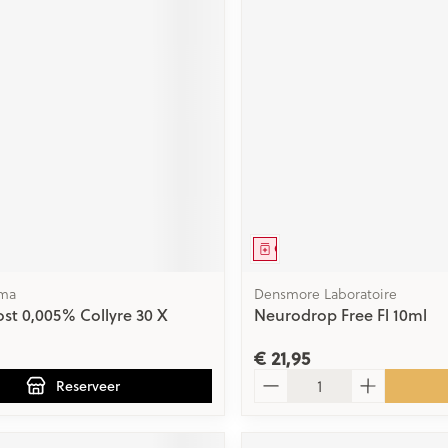
middel
voorschrift
Geneesmiddel
rma
Densmore Laboratoire
t 0,005% Collyre 30 X
Neurodrop Free Fl 10ml
€ 21,95
Aantal
Reserveer