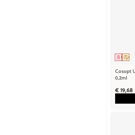
Gezichtsverzor
Pillendozen en
accessoires
Pigmentstoorn
Gevoelige huid
geïrriteerde hu
Gemengde hu
Genees
Op 
Doffe huid
Toon meer
Cosopt 
0,2ml
€ 19,68
Snurken