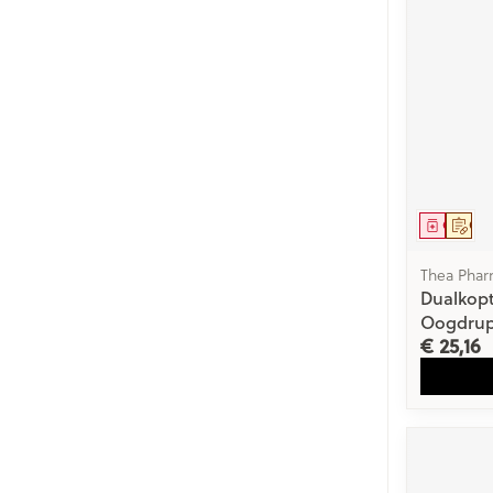
Genees
Op 
Thea Pha
Dualkop
Oogdrup
€ 25,16