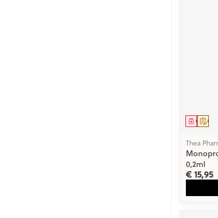
Genees
Op 
Thea Pha
Monopros
0,2ml
€ 15,95