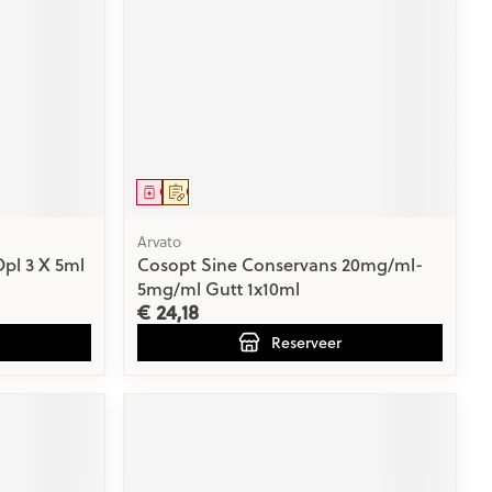
Bed
ng zon
Doorliggen - decubitis
ie
Urinewegen
Toon meer
id, spanning
Stoppen met roken
t en intieme
Gezichtsreiniging -
Geneesmiddel
Op voorschrift
ontschminken
n Orthopedie
Instrumenten
sche
Arvato
Anti tumor middelen
en
Reinigingsmelk, - crème, -
pl 3 X 5ml
Cosopt Sine Conservans 20mg/ml-
ie
olie en gel
5mg/ml Gutt 1x10ml
€ 24,18
jn
Tonic - lotion
Anesthesie
Reserveer
zorging
Micellair water
Specifiek voor de ogen
ie
Diverse geneesmiddelen
et
Toon meer