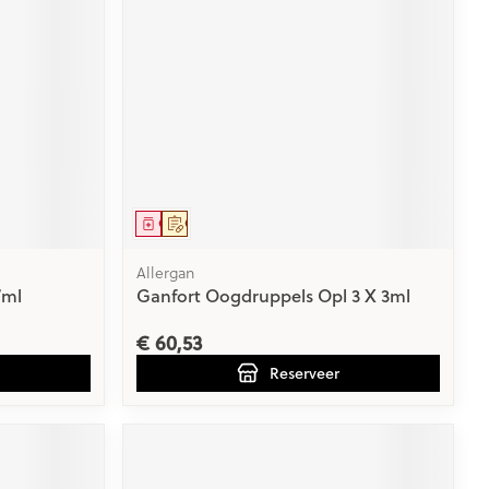
Geneesmiddel
Op voorschrift
Allergan
/ml
Ganfort Oogdruppels Opl 3 X 3ml
€ 60,53
Reserveer