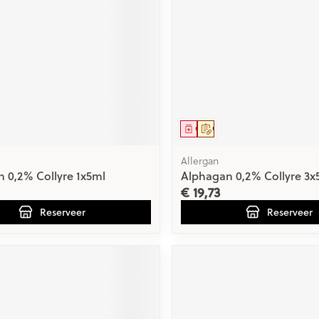
0+ categorie
Wondzorg
EHBO
ie
ven
Homeopathie
Spieren en gewrichten
Gemoed en 
Ogen
Neus
Neus
Ogen
eneeskunde categorie
Vilt
Podologie
n
Ooginfecties
Tabletten
Spray
Oogspoelin
Handschoenen
Cold - Hot t
Oren
Ogen
Anti allergische en anti
Neussprays 
 en EHBO categorie
denborstels
Oogdruppe
warm/koud
inflammatoire middelen
al
Wondhelend
middel
voorschrift
Geneesmiddel
Op voorschrift
los
Creme - gel
Verbanddo
 antiviraal
Ontzwellende middelen
insecten categorie
Brandwonden
 pluimen
Accessoires
Droge ogen
Medische h
Allergan
Glaucoom
Toon meer
 0,2% Collyre 1x5ml
Alphagan 0,2% Collyre 3x
ddelen categorie
Toon meer
Toon meer
€ 19,73
Reserveer
Reserveer
en
e en
Nagels
Diabetes
Zonnebesc
Stoma
Hart- en bloedvaten
Bloedverdu
stolling
eelt en
Nagellak
Bloedglucosemeter
Aftersun
Stomazakje
len
Kalk- en schimmelnagels
Teststrips en naalden
Lippen
Stomaplaat
spray
ires