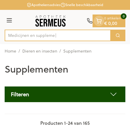
Dia 1 van 1
Ga naar de inhoud
Apothekersadvies
Snelle beschikbaarheid
0
0 artikelen
€ 0,00
Menu
M
Zoek
Product, merk, categorie...
Home
/
Dieren en insecten
/
Supplementen
Supplementen
Filteren
Producten
1
-
24
van
165