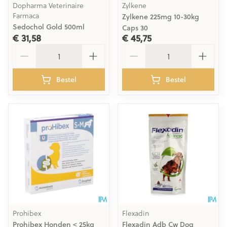
Dopharma Veterinaire
Zylkene
Farmaca
Zylkene 225mg 10-30kg
Sedochol Gold 500ml
Caps 30
€ 31,58
€ 45,75
Aantal
Aantal
Bestel
Bestel
Prohibex
Flexadin
Prohibex Honden < 25kg
Flexadin Adb Cw Dog