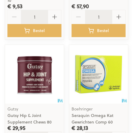
10
€ 9,53
€ 57,90
Aantal
Aantal
Bestel
Bestel
Gutsy
Boehringer
Gutsy Hip & Joint
Seraquin Omega Kat
Supplement Chews 80
Gewrichten Comp 60
€ 29,95
€ 28,13