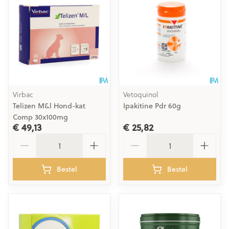
Virbac
Vetoquinol
Telizen M&l Hond-kat
Ipakitine Pdr 60g
Comp 30x100mg
€ 49,13
€ 25,82
Aantal
Aantal
Bestel
Bestel