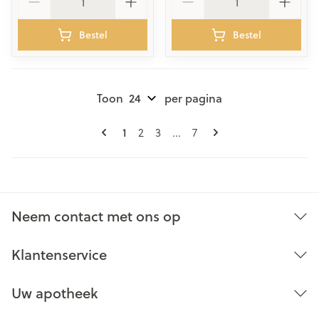
Bestel
Bestel
Toon
per pagina
Pagina's
U lees momenteel pagina
1
Pagina
Pagina
Pagina
2
3
...
7
Neem contact met ons op
Klantenservice
Uw apotheek