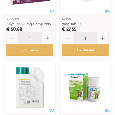
Silycure
Zoetis
Silycure 160mg Comp 2x15
Vmp Tabl 50
€ 50,88
€ 27,55
Aantal
Aantal
Bestel
Bestel