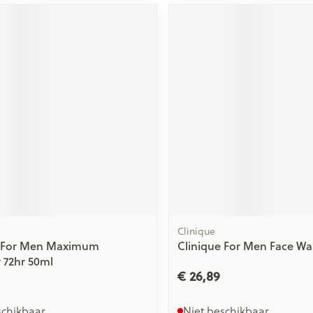
ging
Supplementen
Insectenwe
Mondmaskers
middelen
issen
 -
id
id
Zelfbruiner
Scheren
Clinique
e For Men Maximum
Clinique For Men Face Wa
 72hr 50ml
€ 26,89
schikbaar
Niet beschikbaar