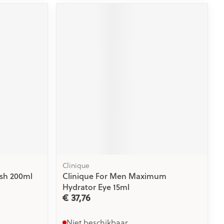
rende
Parfums en
geurproducten
CBD
Clinique
sh 200ml
Clinique For Men Maximum
Hydrator Eye 15ml
€ 37,76
Niet beschikbaar