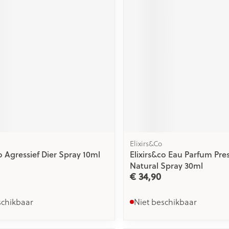
ging
Supplementen
Insectenwe
Mondmaskers
middelen
issen
 -
id
id
Elixirs&Co
o Agressief Dier Spray 10ml
Elixirs&co Eau Parfum Pre
Zelfbruiner
Scheren
Natural Spray 30ml
€ 34,90
schikbaar
Niet beschikbaar