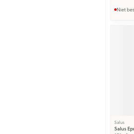
Niet be
Salus
Salus Ep