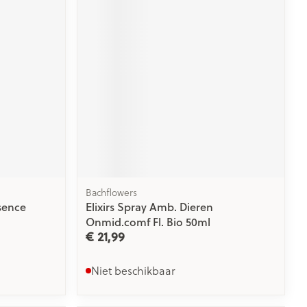
rende
Parfums en
geurproducten
Bachflowers
sence
Elixirs Spray Amb. Dieren
CBD
Onmid.comf Fl. Bio 50ml
€ 21,99
Niet beschikbaar