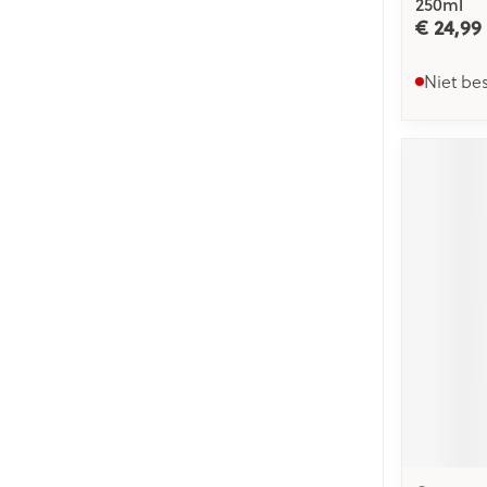
250ml
€ 24,99
Niet be