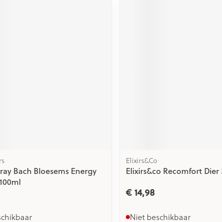
rs
Elixirs&Co
Spray Bach Bloesems Energy
Elixirs&co Recomfort Dier
 100ml
€ 14,98
schikbaar
Niet beschikbaar