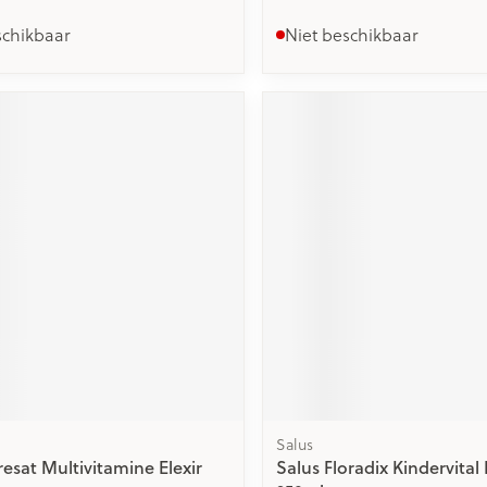
schikbaar
Niet beschikbaar
Salus
resat Multivitamine Elexir
Salus Floradix Kindervital 