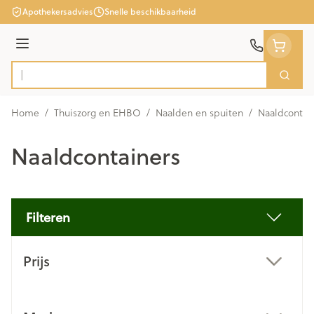
Ga naar de inhoud
Apothekersadvies
Snelle beschikbaarheid
Menu
Zoek
Product, merk, categorie...
Home
/
Thuiszorg en EHBO
/
Naalden en spuiten
/
Naaldcontai
Naaldcontainers
Filteren
Doorgaan naar productlijst
Prijs
filter