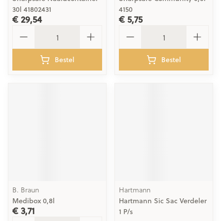
30l 41802431
4150
€ 29,54
€ 5,75
Aantal
Aantal
Bestel
Bestel
B. Braun
Hartmann
Medibox 0,8l
Hartmann Sic Sac Verdeler
€ 3,71
1 P/s
Aantal