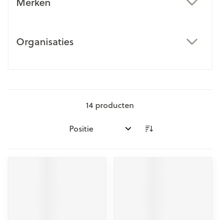
Merken
filter
Organisaties
filter
14
producten
Sorteer op: