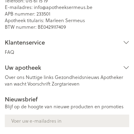
Telefoon:
015 61 15 19
E-mailadres:
info@
apotheeksermeus.be
APB nummer:
233501
Apotheek titularis:
Marleen Sermeus
BTW nummer:
BE0429117409
Klantenservice
FAQ
Uw apotheek
Over ons
Nuttige links
Gezondheidsnieuws
Apotheker
van wacht
Voorschrift
Zorgtarieven
Nieuwsbrief
Blijf op de hoogte van nieuwe producten en promoties
E-mail adres