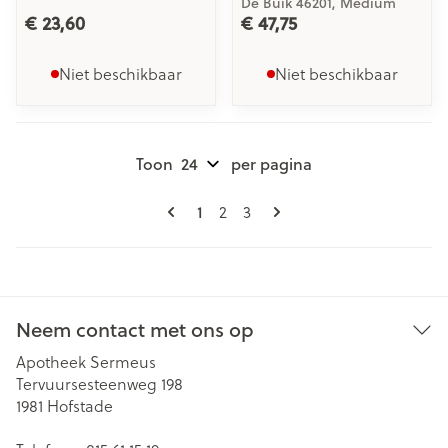
De Buik 46201, Medium
€ 23,60
€ 47,75
Niet beschikbaar
Niet beschikbaar
Toon
per pagina
Pagina's
U lees momenteel pagina
1
Pagina
Pagina
2
3
Neem contact met ons op
Apotheek Sermeus
Tervuursesteenweg 198
1981
Hofstade