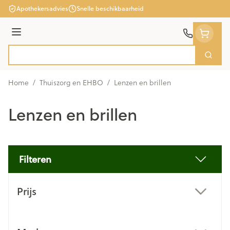
Ga naar de inhoud
Apothekersadvies
Snelle beschikbaarheid
Menu
Zoek
Product, merk, categorie...
Home
/
Thuiszorg en EHBO
/
Lenzen en brillen
Lenzen en brillen
Filteren
Doorgaan naar productlijst
Prijs
filter