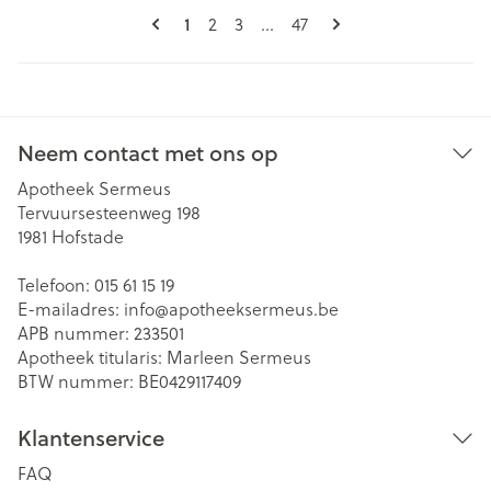
Pagina's
U lees momenteel pagina
Pagina
Pagina
Pagina
1
2
3
...
47
Neem contact met ons op
Apotheek Sermeus
Tervuursesteenweg 198
1981
Hofstade
Telefoon:
015 61 15 19
E-mailadres:
info@
apotheeksermeus.be
APB nummer:
233501
Apotheek titularis:
Marleen Sermeus
BTW nummer:
BE0429117409
Klantenservice
FAQ