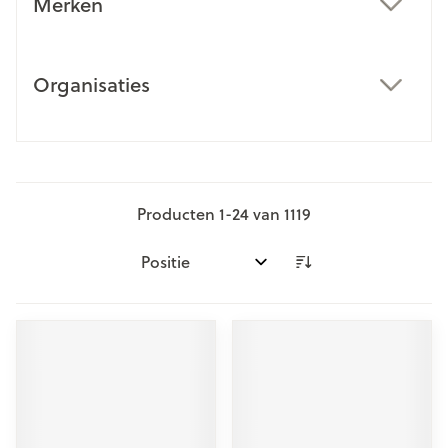
Merken
filter
Organisaties
filter
Producten
1
-
24
van
1119
Sorteer op: