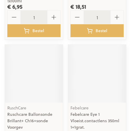
1x100ml
€ 6,95
€ 18,51
Aantal
Aantal
Bestel
Bestel
RuschCare
Febelcare
Ruschcare Ballonsonde
Febelcare Eye 1
Brillant+ Ch16+sonde
Vloeist.contactlens 350ml
Voorgev
1+1grat.