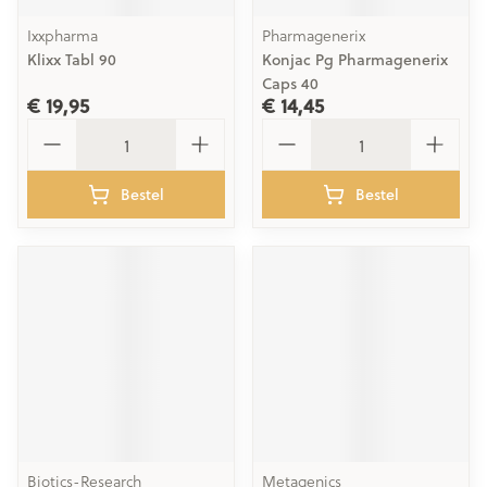
Ixxpharma
Pharmagenerix
Klixx Tabl 90
Konjac Pg Pharmagenerix
Caps 40
€ 19,95
€ 14,45
Aantal
Aantal
Bestel
Bestel
Biotics-Research
Metagenics