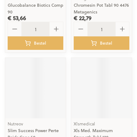
Glucobalance Biotics Comp
Chromesin Pot Tabl 90 4476
90
Metagenics
€ 53,66
€ 22,79
Aantal
Aantal
Bestel
Bestel
Nutreov
Xlsmedical
Slim Success Power Perte
Xls Med. Maximum