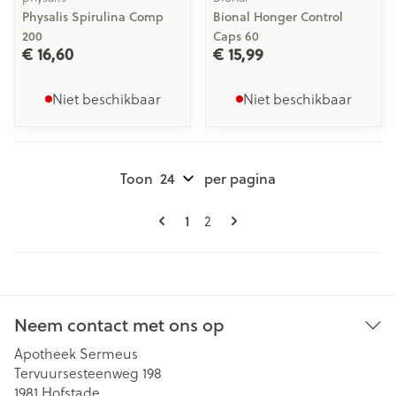
Physalis Spirulina Comp
Bional Honger Control
200
Caps 60
€ 16,60
€ 15,99
Niet beschikbaar
Niet beschikbaar
Toon
per pagina
Pagina's
U lees momenteel pagina
Pagina
1
2
Neem contact met ons op
Apotheek Sermeus
Tervuursesteenweg 198
1981
Hofstade