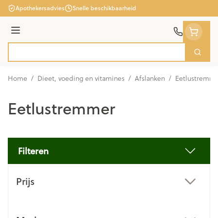
Ga naar de inhoud
Apothekersadvies
Snelle beschikbaarheid
Menu
Zoek
Product, merk, categorie...
Home
/
Dieet, voeding en vitamines
/
Afslanken
/
Eetlustremm
Eetlustremmer
Filteren
Doorgaan naar productlijst
Prijs
filter