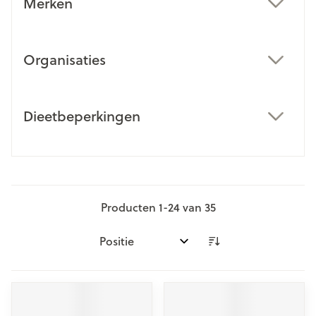
Merken
filter
Organisaties
filter
Dieetbeperkingen
filter
Producten
1
-
24
van
35
Sorteer op: