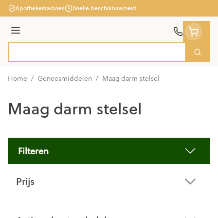
Ga naar de inhoud
Apothekersadvies
Snelle beschikbaarheid
Menu
Zoek
Product, merk, categorie...
Home
/
Geneesmiddelen
/
Maag darm stelsel
Maag darm stelsel
Filteren
Doorgaan naar productlijst
Prijs
filter