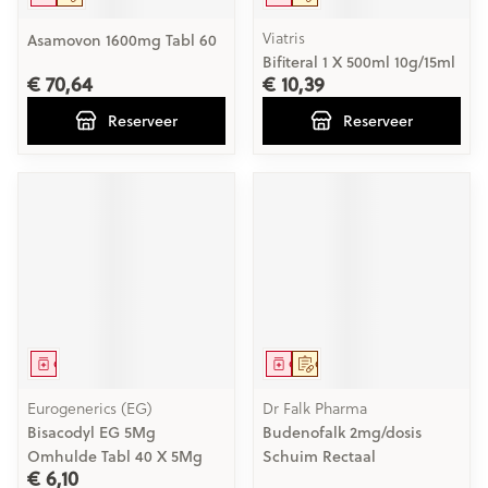
Viatris
Asamovon 1600mg Tabl 60
Bifiteral 1 X 500ml 10g/15ml
€ 70,64
€ 10,39
Reserveer
Reserveer
Geneesmiddel
Geneesmiddel
Op voorschrift
Eurogenerics (EG)
Dr Falk Pharma
Bisacodyl EG 5Mg
Budenofalk 2mg/dosis
Omhulde Tabl 40 X 5Mg
Schuim Rectaal
€ 6,10