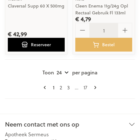
Claversal Supp 60 X 500mg
Cleen Enema 11g/24g Opl
Rectaal Gebruik Fl 133ml
€ 4,79
Aantal
€ 42,99
Reserveer
Bestel
Toon
per pagina
Pagina's
U lees momenteel pagina
Pagina
Pagina
Pagina
1
2
3
...
17
Neem contact met ons op
Apotheek Sermeus