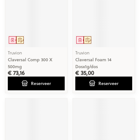
Geneesmiddel
Op voorschrift
Geneesmiddel
Op voorschrift
Truvion
Truvion
Claversal Comp 300 X
Claversal Foam 14
500mg
Dosx1g/dos
€ 73,16
€ 35,00
Reserveer
Reserveer