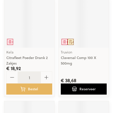
Geneesmiddel
Geneesmiddel
Op voorschrift
Kela
Truvion
Citrafleet Poeder Drank 2
Claversal Comp 100 X
Zakjes
500mg
€ 18,92
Aantal
€ 38,68
Bestel
Reserveer