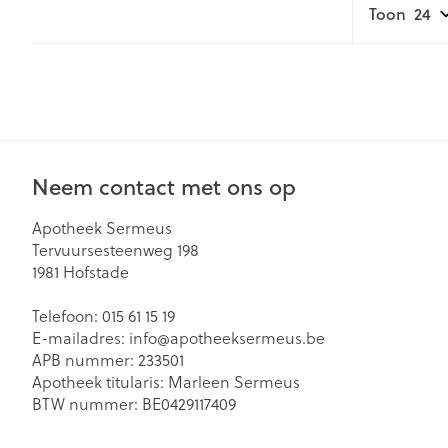
Toon
Gezichtsverzor
Pillendozen en
accessoires
Pigmentstoorn
Gevoelige huid
geïrriteerde hu
Gemengde hu
Neem contact met ons op
Doffe huid
Apotheek Sermeus
Toon meer
Tervuursesteenweg 198
1981
Hofstade
Telefoon:
015 61 15 19
Snurken
E-mailadres:
info@
apotheeksermeus.be
APB nummer:
233501
Apotheek titularis:
Marleen Sermeus
BTW nummer:
BE0429117409