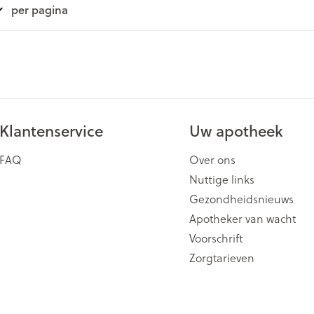
per pagina
ging
Supplementen
Insectenwe
Mondmaskers
middelen
issen
 -
id
id
Klantenservice
Uw apotheek
FAQ
Over ons
Nuttige links
Gezondheidsnieuws
Apotheker van wacht
Zelfbruiner
Scheren
Voorschrift
Zorgtarieven