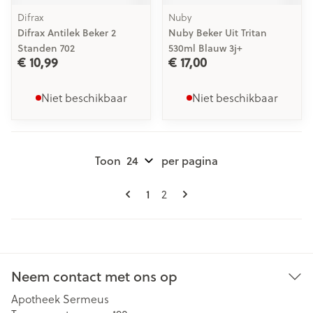
Difrax
Nuby
Difrax Antilek Beker 2
Nuby Beker Uit Tritan
Standen 702
530ml Blauw 3j+
€ 10,99
€ 17,00
Niet beschikbaar
Niet beschikbaar
Toon
per pagina
Pagina's
U lees momenteel pagina
1
Pagina
2
Neem contact met ons op
Apotheek Sermeus