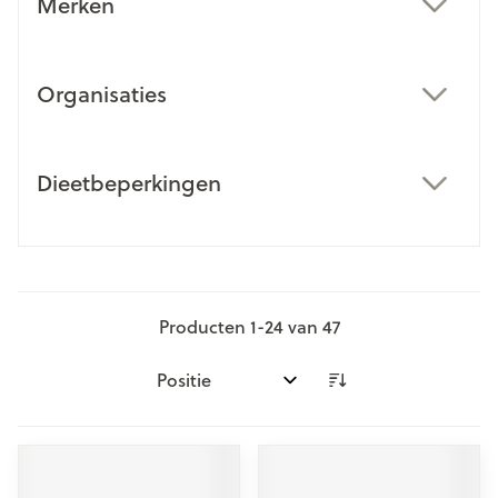
Merken
filter
Organisaties
filter
Dieetbeperkingen
filter
Producten
1
-
24
van
47
Sorteer op: