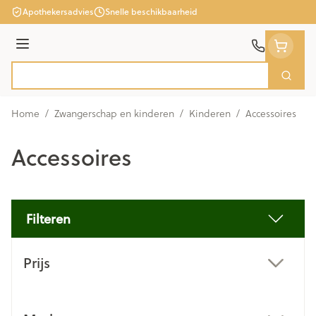
Ga naar de inhoud
Apothekersadvies
Snelle beschikbaarheid
Menu
Zoek
Product, merk, categorie...
Home
/
Zwangerschap en kinderen
/
Kinderen
/
Accessoires
Accessoires
Filteren
Doorgaan naar productlijst
Prijs
filter