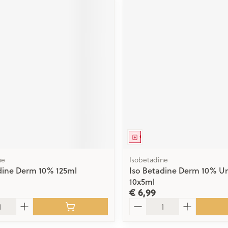
middel
Geneesmiddel
ne
Isobetadine
dine Derm 10% 125ml
Iso Betadine Derm 10% Un
10x5ml
€ 6,99
Aantal