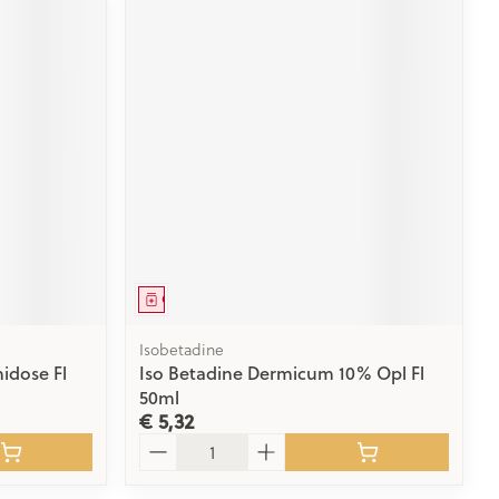
Geneesmiddel
Isobetadine
idose Fl
Iso Betadine Dermicum 10% Opl Fl
50ml
€ 5,32
Aantal