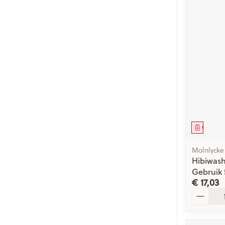
Genees
Molnlycke
Hibiwas
Gebruik
€ 17,03
Aantal