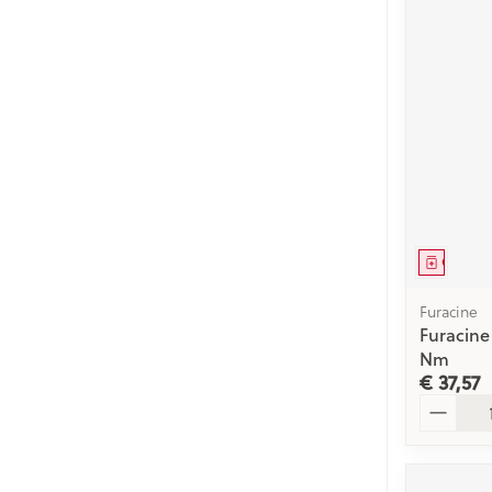
Genees
Furacine
Furacine
Nm
€ 37,57
Aantal