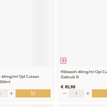
middel
Geneesmiddel
Hibiwash 40mg/ml Opl C
h 40mg/ml Opl Cutaan
Gebruik 5l
 500ml
€ 85,88
Aantal