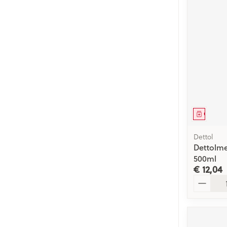
Genees
Dettol
Dettolme
500ml
€ 12,04
Aantal