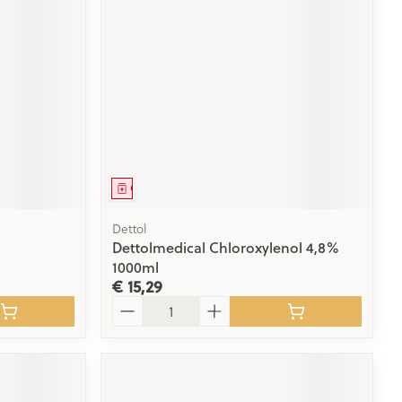
rende
Parfums en
geurproducten
Geneesmiddel
Dettol
Dettolmedical Chloroxylenol 4,8%
1000ml
CBD
€ 15,29
Aantal