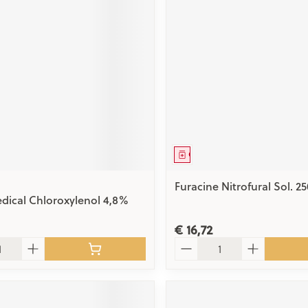
middel
Geneesmiddel
Furacine Nitrofural Sol. 2
dical Chloroxylenol 4,8%
€ 16,72
Aantal