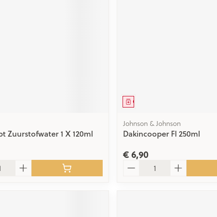
ging
Supplementen
Insectenwe
Mondmaskers
middelen
issen
 -
id
id
middel
Geneesmiddel
Johnson & Johnson
t Zuurstofwater 1 X 120ml
Dakincooper Fl 250ml
Zelfbruiner
Scheren
€ 6,90
Aantal