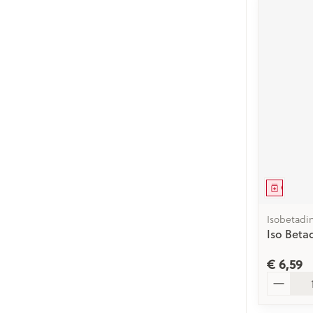
Genees
Isobetadi
Iso Beta
€ 6,59
Aantal