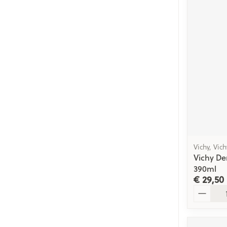
Vichy, Vic
Vichy De
390ml
€ 29,50
Aantal