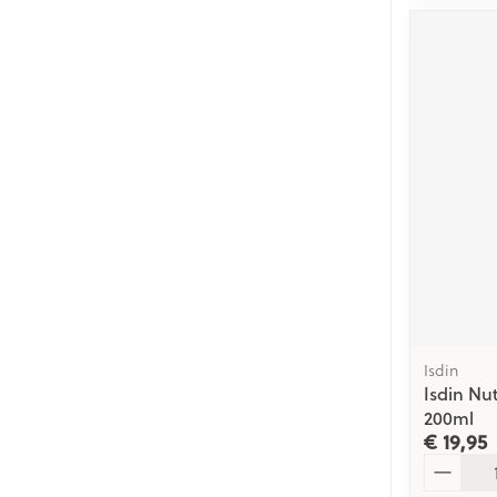
Isdin
Isdin Nu
200ml
€ 19,95
Aantal