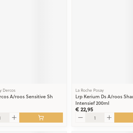
hy Dercos
La Roche Posay
rcos A/roos Sensitive Sh
Lrp Kerium Ds A/roos Sh
Intensief 200ml
€ 22,95
Aantal