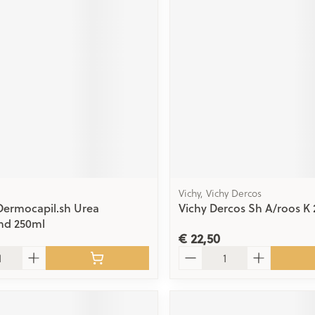
ging
Supplementen
Insectenwe
Mondmaskers
middelen
issen
 -
id
id
Vichy, Vichy Dercos
Dermocapil.sh Urea
Vichy Dercos Sh A/roos K
Zelfbruiner
Scheren
nd 250ml
€ 22,50
Aantal