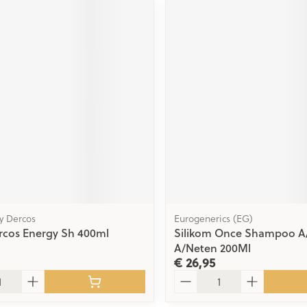
hy Dercos
Eurogenerics (EG)
rcos Energy Sh 400ml
Silikom Once Shampoo A
A/Neten 200Ml
€ 26,95
Aantal