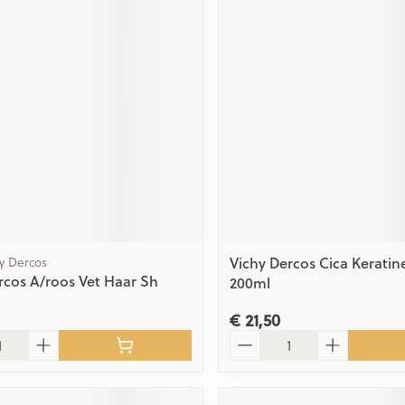
hy Dercos
Vichy Dercos Cica Keratin
rcos A/roos Vet Haar Sh
200ml
€ 21,50
Aantal