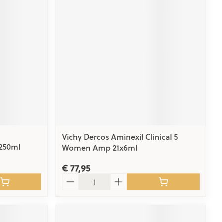
rende
Parfums en
geurproducten
Vichy Dercos Aminexil Clinical 5
 250ml
Women Amp 21x6ml
CBD
€ 77,95
Aantal