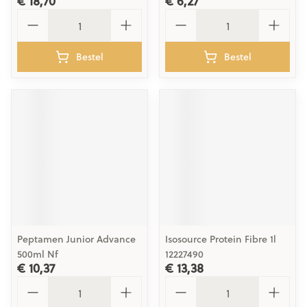
€ 18,70
€ 6,27
Aantal
Aantal
Bestel
Bestel
Peptamen Junior Advance
Isosource Protein Fibre 1l
500ml Nf
12227490
€ 10,37
€ 13,38
Aantal
Aantal