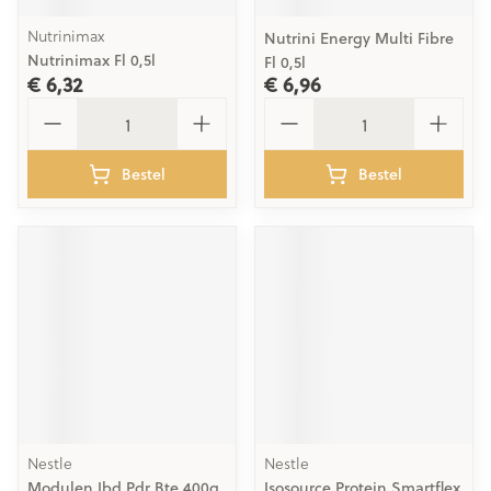
Nutrinimax
Nutrini Energy Multi Fibre
Nutrinimax Fl 0,5l
Fl 0,5l
€ 6,32
€ 6,96
Aantal
Aantal
Bestel
Bestel
Nestle
Nestle
Modulen Ibd Pdr Bte 400g
Isosource Protein Smartflex