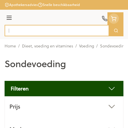
Ga naar de inhoud
Apothekersadvies
Snelle beschikbaarheid
Menu
Zoek
Product, merk, categorie...
Home
/
Dieet, voeding en vitamines
/
Voeding
/
Sondevoeding
Sondevoeding
Filteren
Doorgaan naar productlijst
Prijs
filter