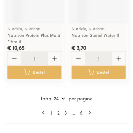
Nutricia, Nutrison
Nutricia, Nutrison
Nutrison Protein Plus Multi
Nutrison Steriel Water 1l
Fibre 1l
€ 10,65
€ 3,70
Aantal
Aantal
Bestel
Bestel
Toon
per pagina
Pagina's
U lees momenteel pagina
Pagina
Pagina
Pagina
1
2
3
...
6