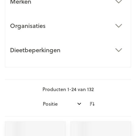
Merken
filter
Organisaties
filter
Dieetbeperkingen
filter
Producten
1
-
24
van
132
Sorteer op: