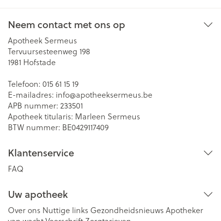
Neem contact met ons op
Apotheek Sermeus
Tervuursesteenweg 198
1981
Hofstade
Telefoon:
015 61 15 19
E-mailadres:
info@
apotheeksermeus.be
APB nummer:
233501
Apotheek titularis:
Marleen Sermeus
BTW nummer:
BE0429117409
Klantenservice
FAQ
Uw apotheek
Over ons
Nuttige links
Gezondheidsnieuws
Apotheker
van wacht
Voorschrift
Zorgtarieven