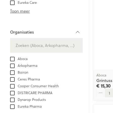
Aerosol toestel
kloven
Eureka Care
Creme, gel en 
Aerosol accesso
Blaren
Toon meer
Zuurstof
Eelt
Eksteroog - lik
Ademhalingsst
Organisaties
Toon meer
filter
Spieren en ge
Specifiek voo
Aboca
Naalden en sp
Arkopharma
Lichaamsverzo
Infecties
Boiron
Spuiten
Aboca
Deodorant
Ceres Pharma
Grintuss
Oplossing voor 
Gezichtsverzor
€ 15,30
Cooper Consumer Health
Luizen
Naalden
Aantal
DISTRICARE PHARMA
Naalden voor i
Dynarop Products
pennaalden
Diagnostica
Eureka Pharma
Toon meer