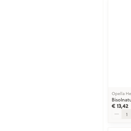
Opella He
Bisolnat
€ 13,42
Aantal