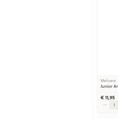
Melisana
Junior A
€ 11,95
Aantal