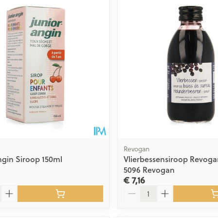
Revogan
ngin Siroop 150ml
Vlierbessensiroop Revoga
5096 Revogan
€ 7,16
Aantal