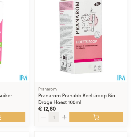
rende
Parfums en
geurproducten
Pranarom
suiker
Pranarom Pranabb Keelsiroop Bio
Droge Hoest 100ml
€ 12,80
CBD
Aantal