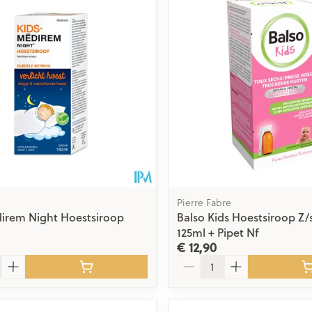
Toon meer
delen
Haar
ging
Supplementen
Insectenwe
Mondmaskers
middelen
issen
 -
id
id
Pierre Fabre
irem Night Hoestsiroop
Balso Kids Hoestsiroop Z/
125ml + Pipet Nf
€ 12,90
Zelfbruiner
Scheren
Aantal