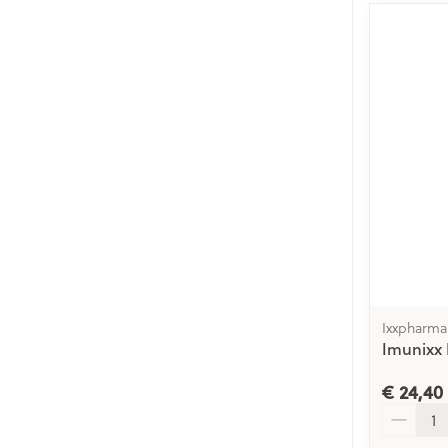
Ixxpharma
Imunixx 
€ 24,40
Aantal