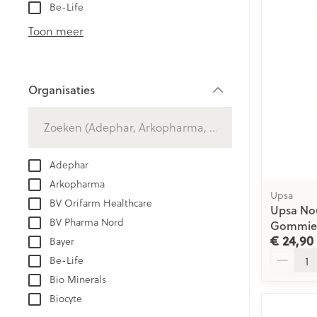
Aerosol toestel
kloven
Be-Life
Creme, gel en 
Aerosol accesso
Blaren
Toon meer
Zuurstof
Eelt
Eksteroog - lik
Ademhalingsst
Organisaties
Toon meer
filter
Spieren en ge
Specifiek voo
Adephar
Naalden en sp
Arkopharma
Lichaamsverzo
Infecties
Upsa
BV Orifarm Healthcare
Spuiten
Upsa Nou
Deodorant
BV Pharma Nord
Gommies
Oplossing voor 
Gezichtsverzor
€ 24,90
Bayer
Luizen
Naalden
Aantal
Be-Life
Naalden voor i
Bio Minerals
pennaalden
Diagnostica
Biocyte
Toon meer