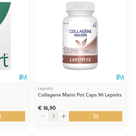
rende
Parfums en
geurproducten
Lepivits
Collagene Marin Pot Caps 90 Lepivits
€ 16,90
CBD
Aantal