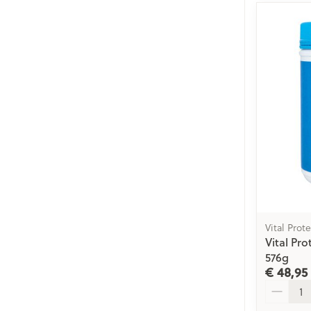
Vital Prote
Vital Pr
576g
€ 48,95
Aantal