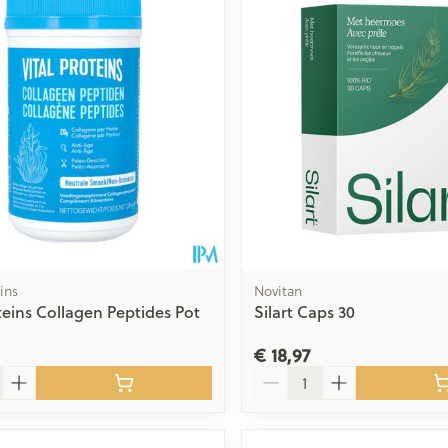
Toon meer
delen
Haar
ging
Supplementen
Insectenwe
Mondmaskers
middelen
issen
 -
id
id
ins
Novitan
oteins Collagen Peptides Pot
Silart Caps 30
€ 18,97
Zelfbruiner
Scheren
Aantal