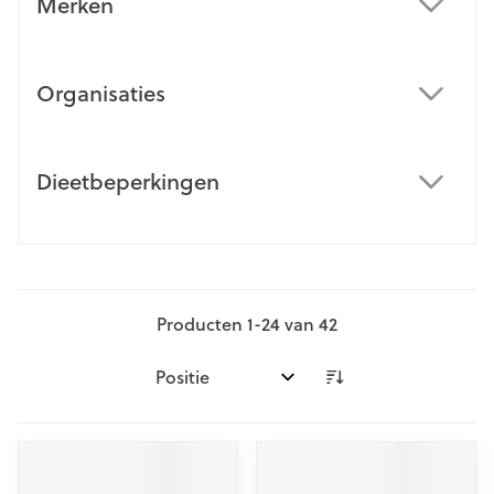
Merken
filter
Organisaties
filter
Dieetbeperkingen
filter
Producten
1
-
24
van
42
Sorteer op: