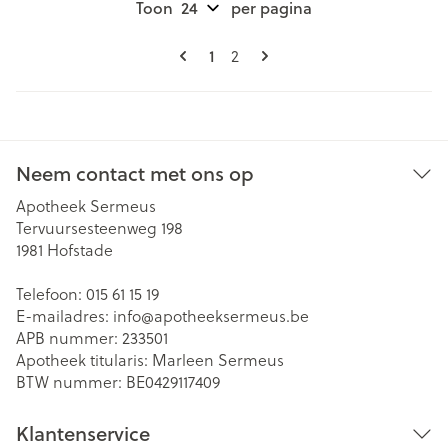
Toon
per pagina
Pagina's
U lees momenteel pagina
1
Pagina
2
Neem contact met ons op
Apotheek Sermeus
Tervuursesteenweg 198
1981
Hofstade
Telefoon:
015 61 15 19
E-mailadres:
info@
apotheeksermeus.be
APB nummer:
233501
Apotheek titularis:
Marleen Sermeus
BTW nummer:
BE0429117409
Klantenservice