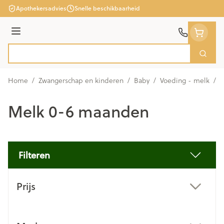
Ga naar de inhoud
Apothekersadvies
Snelle beschikbaarheid
Menu
Zoek
Product, merk, categorie...
Home
/
Zwangerschap en kinderen
/
Baby
/
Voeding - melk
/
M
Melk 0-6 maanden
Filteren
Doorgaan naar productlijst
Prijs
filter