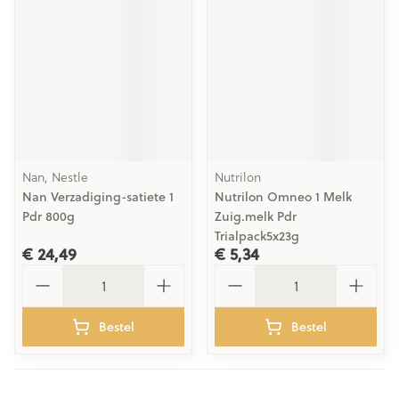
Nan, Nestle
Nutrilon
Nan Verzadiging-satiete 1
Nutrilon Omneo 1 Melk
Pdr 800g
Zuig.melk Pdr
Trialpack5x23g
€ 24,49
€ 5,34
Aantal
Aantal
Bestel
Bestel