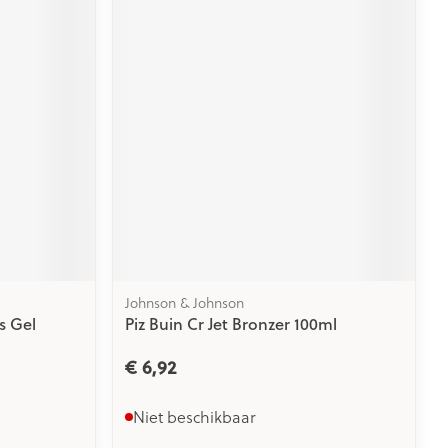
rende
Parfums en
geurproducten
Johnson & Johnson
CBD
s Gel
Piz Buin Cr Jet Bronzer 100ml
€ 6,92
Niet beschikbaar