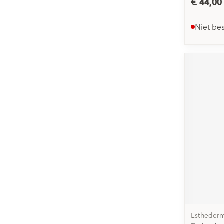
€ 44,00
Niet be
Estheder