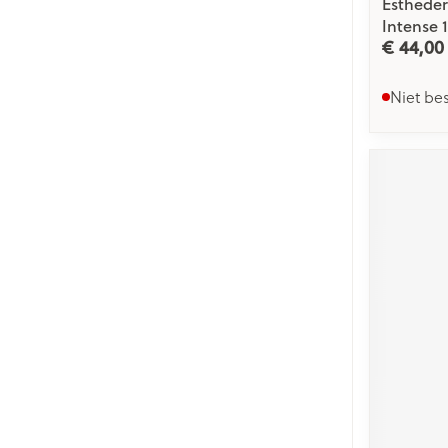
Esthede
Intense 
€ 44,00
Niet be