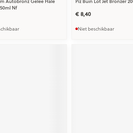
rm Autobronz Gelee Hale
Piz Buin Lot Jet Bronzer 2
150ml Nf
€ 8,40
schikbaar
Niet beschikbaar