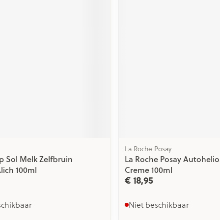
ging
Supplementen
Insectenwe
Mondmaskers
middelen
issen
 -
id
id
La Roche Posay
Zelfbruiner
Scheren
p Sol Melk Zelfbruin
La Roche Posay Autohelio
lich 100ml
Creme 100ml
€ 18,95
schikbaar
Niet beschikbaar