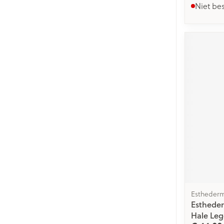
Niet be
Estheder
Estheder
Hale Leg