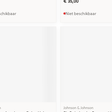
€ 35,00
schikbaar
Niet beschikbaar
m
Johnson & Johnson