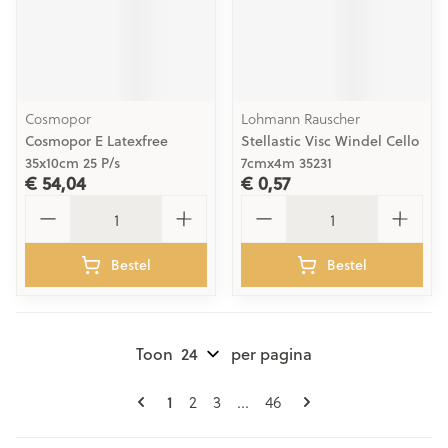
Cosmopor
Lohmann Rauscher
Cosmopor E Latexfree
Stellastic Visc Windel Cello
35x10cm 25 P/s
7cmx4m 35231
€ 54,04
€ 0,57
Aantal
Aantal
Bestel
Bestel
Toon
per pagina
Pagina's
U lees momenteel pagina
Pagina
Pagina
Pagina
1
2
3
...
46