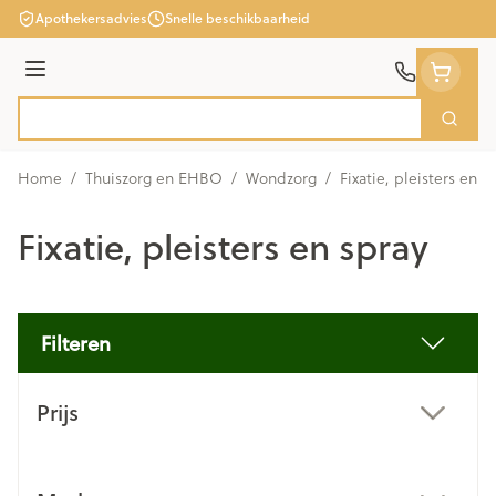
Ga naar de inhoud
Apothekersadvies
Snelle beschikbaarheid
Menu
Zoek
Product, merk, categorie...
Home
/
Thuiszorg en EHBO
/
Wondzorg
/
Fixatie, pleisters en s
Fixatie, pleisters en spray
Filteren
Doorgaan naar productlijst
Prijs
filter