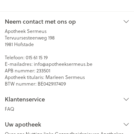
Neem contact met ons op
Apotheek Sermeus
Tervuursesteenweg 198
1981
Hofstade
Telefoon:
015 61 15 19
E-mailadres:
info@
apotheeksermeus.be
APB nummer:
233501
Apotheek titularis:
Marleen Sermeus
BTW nummer:
BE0429117409
Klantenservice
FAQ
Uw apotheek
Over ons
Nuttige links
Gezondheidsnieuws
Apotheker