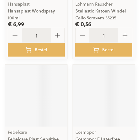
Hansaplast
Lohmann Rauscher
Hansaplast Wondspray
Stellastic Katoen Windel
100ml
Cello 5cmx4m 35235
€ 6,99
€ 0,56
Aantal
Aantal
Bestel
Bestel
Febelcare
Cosmopor
Febelcare Plast Sensitive
Cosmopor E Latexfree