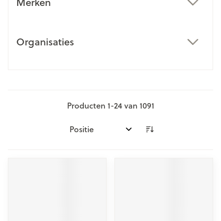
Merken
filter
Organisaties
filter
Producten
1
-
24
van
1091
Sorteer op: