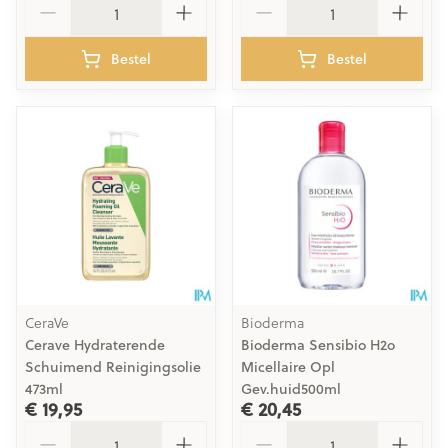
Bestel
Bestel
CeraVe
Bioderma
Cerave Hydraterende
Bioderma Sensibio H2o
Schuimend Reinigingsolie
Micellaire Opl
473ml
Gev.huid500ml
€ 19,95
€ 20,45
Aantal
Aantal