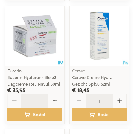
Eucerin
CeraVe
Eucerin Hyaluron-fillerx3
Cerave Creme Hydra
Dagcreme Ip15 Navul.50ml
Gezicht Spf50 52ml
€ 35,95
€ 18,45
Aantal
Aantal
Bestel
Bestel