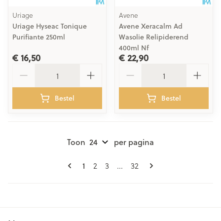
Uriage
Avene
Uriage Hyseac Tonique
Avene Xeracalm Ad
Purifiante 250ml
Wasolie Relipiderend
400ml Nf
€ 16,50
€ 22,90
Aantal
Aantal
Bestel
Bestel
Toon
per pagina
Pagina's
U lees momenteel pagina
Pagina
Pagina
Pagina
1
2
3
...
32