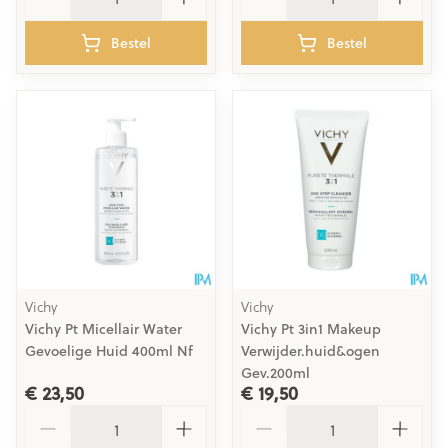
Bestel
Bestel
Vichy
Vichy
Vichy Pt Micellair Water
Vichy Pt 3in1 Makeup
Gevoelige Huid 400ml Nf
Verwijder.huid&ogen
Gev.200ml
€ 23,50
€ 19,50
Aantal
Aantal