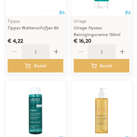
Tippys
Uriage
Tippys Wattenschijfjes 80
Uriage Hyseac
Reinigingscreme 150ml
€ 4,22
€ 16,20
Aantal
Aantal
Bestel
Bestel