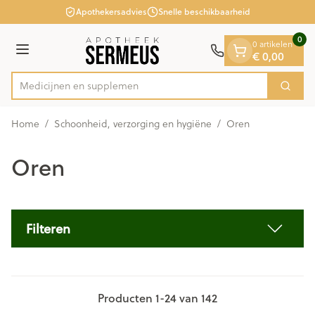
Dia 1 van 1
Ga naar de inhoud
Apothekersadvies
Snelle beschikbaarheid
0
0 artikelen
Menu
€ 0,00
Med
Zoek
Product, merk, categorie...
Home
/
Schoonheid, verzorging en hygiëne
/
Oren
Oren
Filteren
Producten
1
-
24
van
142