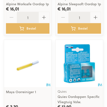
Alpine Worksafe Oordop 1p
Alpine Sleepsoft Oordop 1p
€ 16,01
€ 16,01
Aantal
Aantal
Bestel
Bestel
Quies
Maya Oorreiniger 1
Quies Oordoppen Specific
Vliegtuig Volw.
€ 3,30
€ 12,90