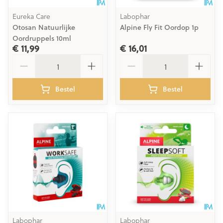
Eureka Care
Labophar
Otosan Natuurlijke
Alpine Fly Fit Oordop 1p
Oordruppels 10ml
€ 11,99
€ 16,01
Aantal
Aantal
Bestel
Bestel
Labophar
Labophar