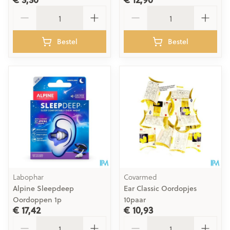
Aantal
Aantal
Bestel
Bestel
Labophar
Covarmed
Alpine Sleepdeep
Ear Classic Oordopjes
Oordoppen 1p
10paar
€ 17,42
€ 10,93
Aantal
Aantal