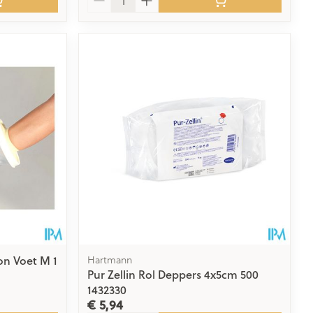
n Voet M 1
Hartmann
Pur Zellin Rol Deppers 4x5cm 500
1432330
€ 5,94