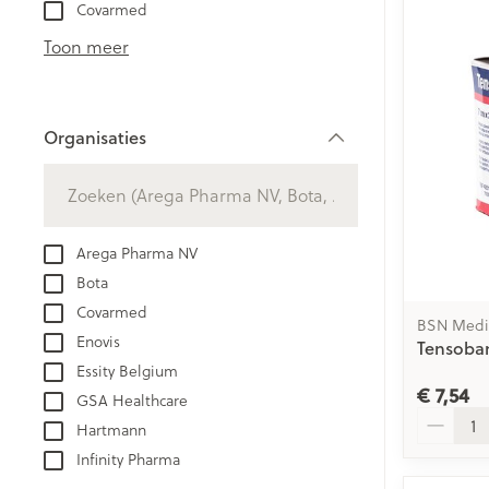
Aerosol toestel
kloven
Covarmed
Creme, gel en 
Aerosol accesso
Blaren
Toon meer
Zuurstof
Eelt
Eksteroog - lik
Ademhalingsst
Organisaties
Toon meer
filter
Spieren en ge
Specifiek voo
Arega Pharma NV
Naalden en sp
Bota
Lichaamsverzo
Infecties
Covarmed
Spuiten
BSN Medi
Deodorant
Enovis
Tensoba
Oplossing voor 
Gezichtsverzor
Essity Belgium
Luizen
Naalden
€ 7,54
GSA Healthcare
Aantal
Naalden voor i
Hartmann
pennaalden
Diagnostica
Infinity Pharma
Toon meer