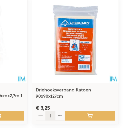
rende
Parfums en
geurproducten
Driehoeksverband Katoen
0cmx2,7m 1
90x90x127cm
CBD
€ 3,25
Aantal