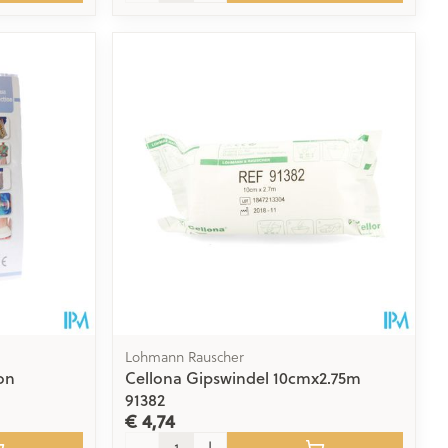
Lohmann Rauscher
on
Cellona Gipswindel 10cmx2.75m
91382
€ 4,74
Aantal