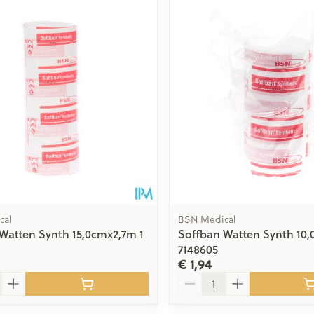
Toon meer
delen
Haar
ging
Supplementen
Insectenwe
Mondmaskers
middelen
issen
 -
id
id
cal
BSN Medical
Watten Synth 15,0cmx2,7m 1
Soffban Watten Synth 10,
7148605
Zelfbruiner
Scheren
€ 1,94
Aantal