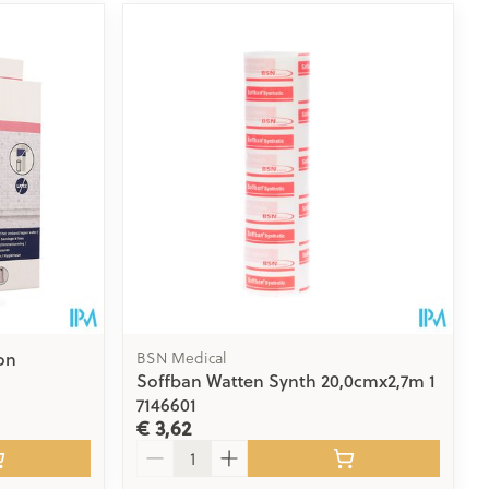
on
BSN Medical
Soffban Watten Synth 20,0cmx2,7m 1
7146601
€ 3,62
Aantal