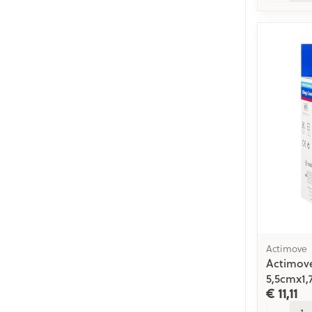
Actimove
Actimove
5,5cmx1
€ 11,11
Aantal