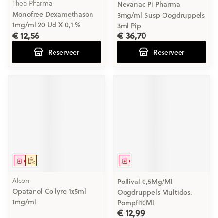
Thea Pharma
Nevanac Pi Pharma
Monofree Dexamethason
3mg/ml Susp Oogdruppels
1mg/ml 20 Ud X 0,1 %
3ml Pip
€ 12,56
€ 36,70
Reserveer
Reserveer
Geneesmiddel
Op voorschrift
Geneesmiddel
Alcon
Pollival 0,5Mg/Ml
Opatanol Collyre 1x5ml
Oogdruppels Multidos.
1mg/ml
Pompfl10Ml
€ 12,99