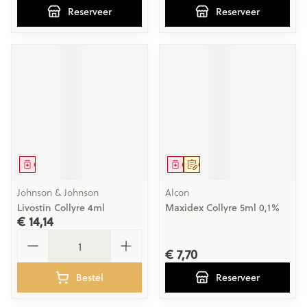
Reserveer
Reserveer
Geneesmiddel
Geneesmiddel
Op voorschrift
Johnson & Johnson
Alcon
Livostin Collyre 4ml
Maxidex Collyre 5ml 0,1%
€ 14,14
Aantal
€ 7,70
Bestel
Reserveer