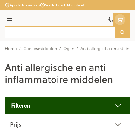
Ga naar de inhoud
Apothekersadvies
Snelle beschikbaarheid
Menu
Zoek
Product, merk, categorie...
Home
/
Geneesmiddelen
/
Ogen
/
Anti allergische en anti in
Anti allergische en anti
inflammatoire middelen
Filteren
Doorgaan naar productlijst
Prijs
filter