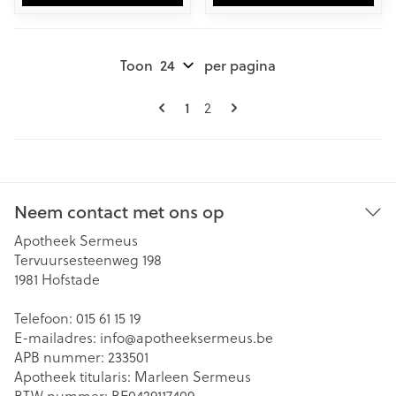
Toon
per pagina
Pagina's
U lees momenteel pagina
Pagina
1
2
Neem contact met ons op
Apotheek Sermeus
Tervuursesteenweg 198
1981
Hofstade
Telefoon:
015 61 15 19
E-mailadres:
info@
apotheeksermeus.be
APB nummer:
233501
Apotheek titularis:
Marleen Sermeus
BTW nummer:
BE0429117409