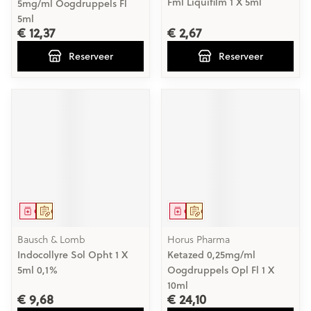
Fml Liquifilm 1 X 5ml
5mg/ml Oogdruppels Fl
5ml
€ 12,37
€ 2,67
Reserveer
Reserveer
Geneesmiddel
Op voorschrift
Geneesmiddel
Op voorschrift
Bausch & Lomb
Horus Pharma
Indocollyre Sol Opht 1 X
Ketazed 0,25mg/ml
5ml 0,1%
Oogdruppels Opl Fl 1 X
10ml
€ 9,68
€ 24,10