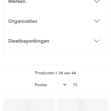
Merken
filter
Organisaties
filter
Dieetbeperkingen
filter
Producten
1
-
24
van
44
Sorteer op: