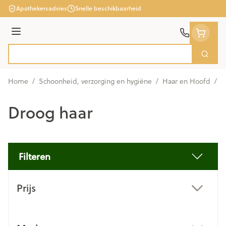
Ga naar de inhoud
Apothekersadvies
Snelle beschikbaarheid
Menu
Zoek
Product, merk, categorie...
Home
/
Schoonheid, verzorging en hygiëne
/
Haar en Hoofd
/
D
Droog haar
Filteren
Doorgaan naar productlijst
Prijs
filter