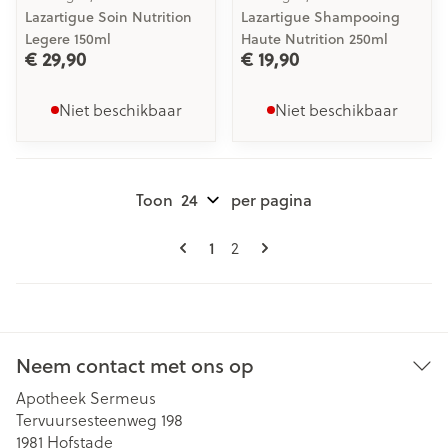
Lazartigue Soin Nutrition
Lazartigue Shampooing
Legere 150ml
Haute Nutrition 250ml
€ 29,90
€ 19,90
Niet beschikbaar
Niet beschikbaar
Toon
per pagina
Pagina's
U lees momenteel pagina
1
Pagina
2
Neem contact met ons op
Apotheek Sermeus
Tervuursesteenweg 198
1981
Hofstade