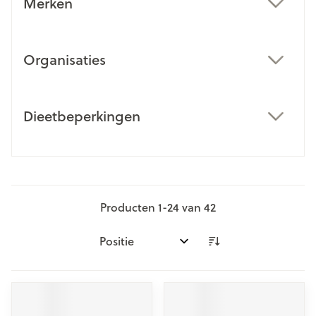
Merken
filter
Organisaties
filter
Dieetbeperkingen
filter
Producten
1
-
24
van
42
Sorteer op: