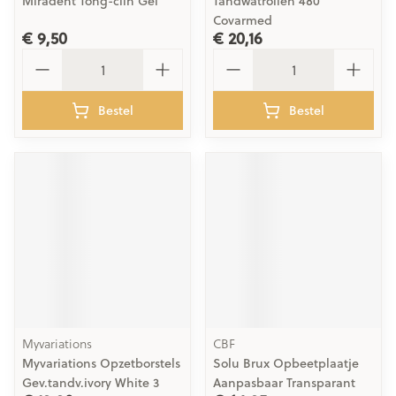
Miradent Tong-clin Gel
Tandwatrollen 480
Covarmed
€ 9,50
€ 20,16
Aantal
Aantal
Bestel
Bestel
Myvariations
CBF
Myvariations Opzetborstels
Solu Brux Opbeetplaatje
Gev.tandv.ivory White 3
Aanpasbaar Transparant