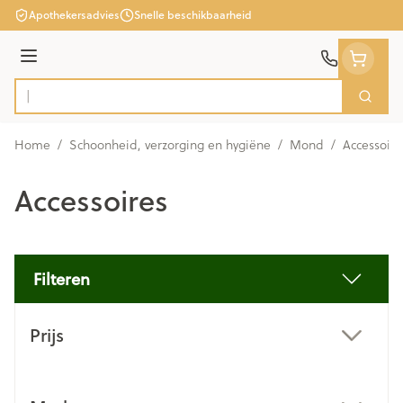
Ga naar de inhoud
Apothekersadvies
Snelle beschikbaarheid
Menu
Zoek
Product, merk, categorie...
Home
/
Schoonheid, verzorging en hygiëne
/
Mond
/
Accessoire
Accessoires
Filteren
Doorgaan naar productlijst
Prijs
filter