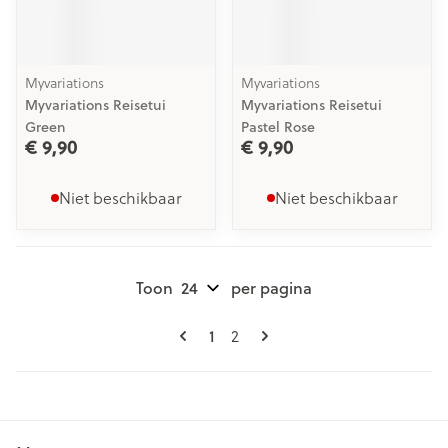
Myvariations
Myvariations
Myvariations Reisetui
Myvariations Reisetui
Green
Pastel Rose
€ 9,90
€ 9,90
Niet beschikbaar
Niet beschikbaar
Toon
per pagina
Pagina's
U lees momenteel pagina
1
Pagina
2