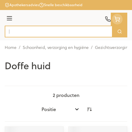
Ga naar de inhoud
Apothekersadvies
Snelle beschikbaarheid
Menu
Zoek
Product, merk, categorie...
Home
/
Schoonheid, verzorging en hygiëne
/
Gezichtsverzorging
Doffe huid
2
producten
Sorteer op: