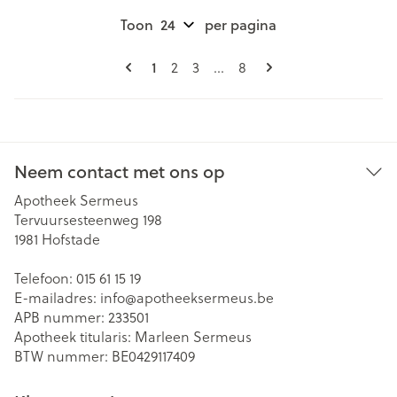
Toon
per pagina
Pagina's
U lees momenteel pagina
Pagina
Pagina
Pagina
1
2
3
...
8
Neem contact met ons op
Apotheek Sermeus
Tervuursesteenweg 198
1981
Hofstade
Telefoon:
015 61 15 19
E-mailadres:
info@
apotheeksermeus.be
APB nummer:
233501
Apotheek titularis:
Marleen Sermeus
BTW nummer:
BE0429117409