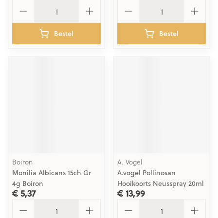
Aantal
Aantal
Bestel
Bestel
Boiron
A. Vogel
Monilia Albicans 15ch Gr
A.vogel Pollinosan
4g Boiron
Hooikoorts Neusspray 20ml
€ 5,37
€ 13,99
Aantal
Aantal