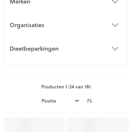
Merken
filter
Organisaties
filter
Dieetbeperkingen
filter
Producten
1
-
24
van
181
Sorteer op: