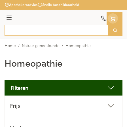
Ga naar de inhoud
Apothekersadvies
Snelle beschikbaarheid
Menu
Zoek
Product, merk, categorie...
Home
/
Natuur geneeskunde
/
Homeopathie
Homeopathie
Filteren
Doorgaan naar productlijst
Prijs
filter