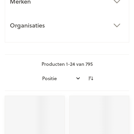
Merken
filter
Organisaties
filter
Producten
1
-
24
van
795
Sorteer op: