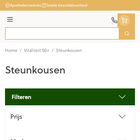
Ga naar de inhoud
Apothekersadvies
Snelle beschikbaarheid
Menu
Zoek
Product, merk, categorie...
Home
/
Vitaliteit 50+
/
Steunkousen
Steunkousen
Filteren
Doorgaan naar productlijst
Prijs
filter