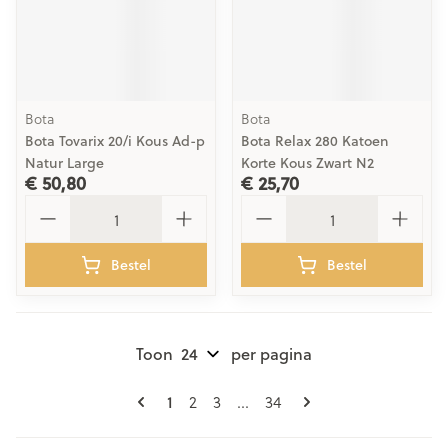
Bota
Bota
Bota Tovarix 20/i Kous Ad-p
Bota Relax 280 Katoen
Natur Large
Korte Kous Zwart N2
€ 50,80
€ 25,70
Aantal
Aantal
Bestel
Bestel
Toon
per pagina
Pagina's
U lees momenteel pagina
Pagina
Pagina
Pagina
1
2
3
...
34