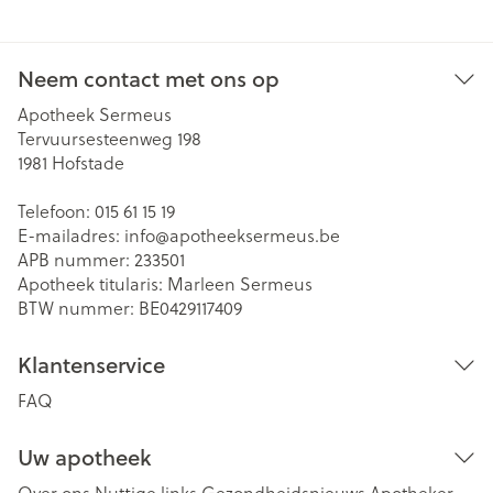
Neem contact met ons op
Apotheek Sermeus
Tervuursesteenweg 198
1981
Hofstade
Telefoon:
015 61 15 19
E-mailadres:
info@
apotheeksermeus.be
APB nummer:
233501
Apotheek titularis:
Marleen Sermeus
BTW nummer:
BE0429117409
Klantenservice
FAQ
Uw apotheek
Over ons
Nuttige links
Gezondheidsnieuws
Apotheker