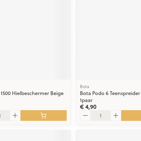
ging
Supplementen
Insectenwe
Mondmaskers
middelen
issen
 -
id
id
Bota
1500 Hielbeschermer Beige
Bota Podo 6 Teenspreider
Zelfbruiner
Scheren
1paar
€ 4,90
Aantal