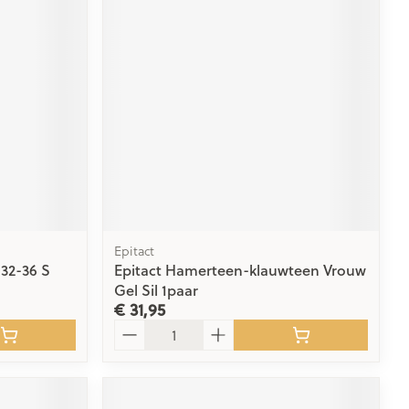
rende
Parfums en
geurproducten
Epitact
 32-36 S
Epitact Hamerteen-klauwteen Vrouw
CBD
Gel Sil 1paar
€ 31,95
Aantal