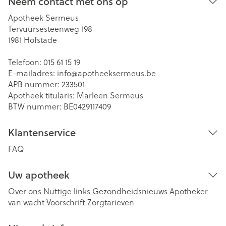
Neem contact met ons op
Apotheek Sermeus
Tervuursesteenweg 198
1981
Hofstade
Telefoon:
015 61 15 19
E-mailadres:
info@
apotheeksermeus.be
APB nummer:
233501
Apotheek titularis:
Marleen Sermeus
BTW nummer:
BE0429117409
Klantenservice
FAQ
Uw apotheek
Over ons
Nuttige links
Gezondheidsnieuws
Apotheker
van wacht
Voorschrift
Zorgtarieven