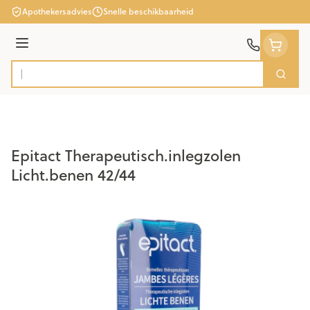
Ga naar de inhoud
Apothekersadvies
Snelle beschikbaarheid
Menu
Zoek
Product, merk, categorie...
Epitact Therapeutisch.inlegzolen
Licht.benen 42/44