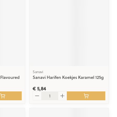
rende
Parfums en
geurproducten
Sanavi
 Flavoured
Sanavi Harifen Koekjes Karamel 125g
CBD
€ 5,84
Aantal