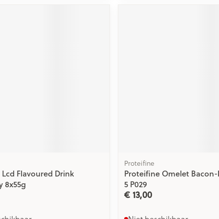
Proteifine
 Lcd Flavoured Drink
Proteifine Omelet Bacon-
y 8x55g
5 P029
€ 13,00
schikbaar
Niet beschikbaar