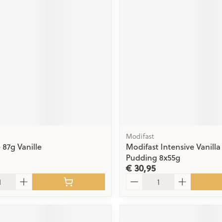
ging
Supplementen
Insectenwe
Mondmaskers
middelen
issen
 -
id
id
Modifast
 87g Vanille
Modifast Intensive Vanilla
Zelfbruiner
Scheren
Pudding 8x55g
€ 30,95
Aantal