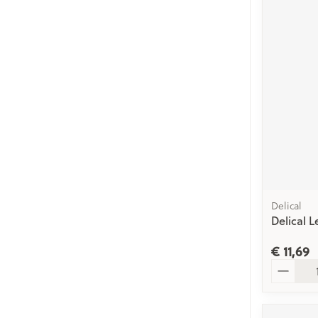
Delical
Delical 
€ 11,69
Aantal