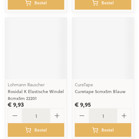
Bestel
Bestel
Lohmann Rauscher
CureTape
Rosidal K Elastische Windel
Curetape 5cmx5m Blauw
8cmx5m 22201
€ 9,93
€ 9,95
Aantal
Aantal
Bestel
Bestel