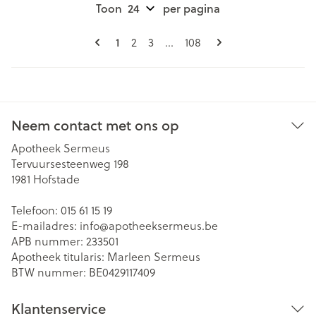
Toon
per pagina
Pagina's
U lees momenteel pagina
Pagina
Pagina
Pagina
1
2
3
...
108
Neem contact met ons op
Apotheek Sermeus
Tervuursesteenweg 198
1981
Hofstade
Telefoon:
015 61 15 19
E-mailadres:
info@
apotheeksermeus.be
APB nummer:
233501
Apotheek titularis:
Marleen Sermeus
BTW nummer:
BE0429117409
Klantenservice