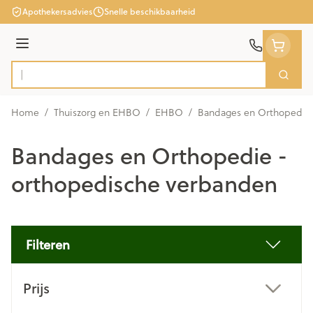
Ga naar de inhoud
Apothekersadvies
Snelle beschikbaarheid
Menu
Zoek
Product, merk, categorie...
Home
/
Thuiszorg en EHBO
/
EHBO
/
Bandages en Orthopedie 
Bandages en Orthopedie -
orthopedische verbanden
Filteren
Doorgaan naar productlijst
Prijs
filter