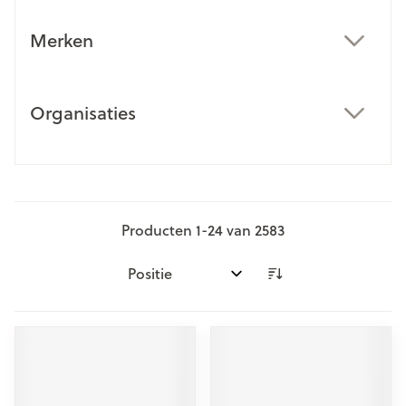
Merken
filter
Organisaties
filter
Producten
1
-
24
van
2583
Sorteer op: