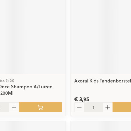
ging
Supplementen
Insectenwe
Mondmaskers
middelen
issen
 -
id
id
Axoral Kids Tandenborstel
ics (EG)
 Once Shampoo A/Luizen
Zelfbruiner
Scheren
 200Ml
€ 3,95
Aantal