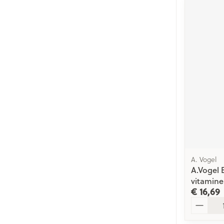
A. Vogel
A.Vogel 
vitamine
€ 16,69
Aantal