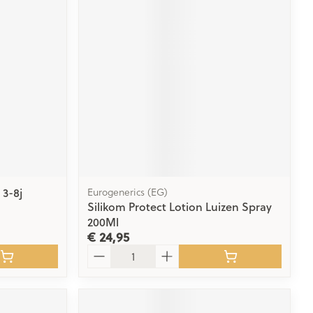
rende
Parfums en
geurproducten
 3-8j
Eurogenerics (EG)
Silikom Protect Lotion Luizen Spray
CBD
200Ml
€ 24,95
Aantal