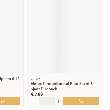
dpasta 6-12j
Elmex
Elmex Tandenborstel Kind Zacht 3-
6jaar Duopack
€ 7,88
Aantal