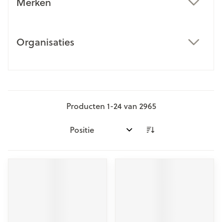
Merken
filter
Organisaties
filter
Producten
1
-
24
van
2965
Sorteer op: