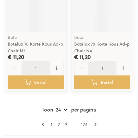
Bota
Bota
Botalux 70 Korte Kous Ad-p
Botalux 70 Korte Kous Ad-p
Chair N3
Chair N4
€ 11,20
€ 11,20
Aantal
Aantal
Bestel
Bestel
Toon
per pagina
Pagina's
U lees momenteel pagina
Pagina
Pagina
Pagina
1
2
3
...
124