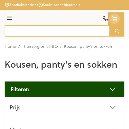
Ga naar de inhoud
Apothekersadvies
Snelle beschikbaarheid
Menu
Zoek
Product, merk, categorie...
Home
/
Thuiszorg en EHBO
/
Kousen, panty's en sokken
Kousen, panty's en sokken
Filteren
Doorgaan naar productlijst
Prijs
filter