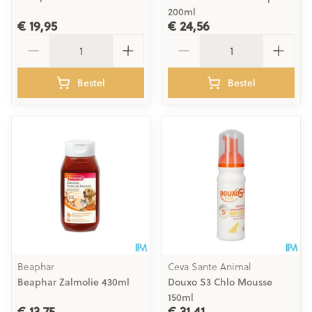
200ml
€ 19,95
€ 24,56
Aantal
Aantal
Bestel
Bestel
Beaphar
Ceva Sante Animal
Beaphar Zalmolie 430ml
Douxo S3 Chlo Mousse
150ml
€ 13,75
€ 31,41