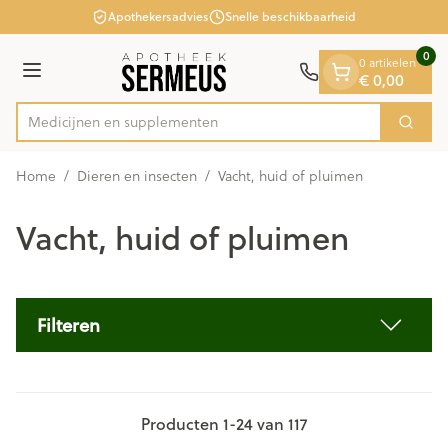
Dia 1 van 1
Ga naar de inhoud
Apothekersadvies
Snelle beschikbaarheid
0
0 artikelen
€ 0,00
Menu
Medicijn
Zoek
Product, merk, categorie...
Home
/
Dieren en insecten
/
Vacht, huid of pluimen
Vacht, huid of pluimen
Filteren
Producten
1
-
24
van
117