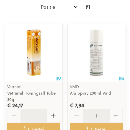
Sorteer op:
Vetramil
VMD
Vetramil Honingzalf Tube
Alu Spray 200ml Vmd
30g
€ 24,17
€ 7,94
Aantal
Aantal
Bestel
Bestel