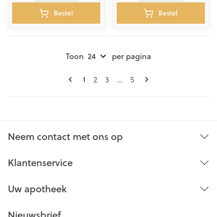
Bestel
Bestel
Toon
per pagina
Pagina's
U lees momenteel pagina
1
Pagina
Pagina
Pagina
2
3
...
5
Neem contact met ons op
Klantenservice
Uw apotheek
Nieuwsbrief